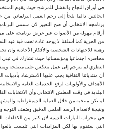
في أوراق النجاح والفشل للمرشح حيث يقوم المنتخب عا
الحالتين دائما يلجأ إلى رحم العمل البرلماني من
برنامجه الانتخابي أن صح التعبير لان مسمى البرن
أرقام مهوله من الأصوات عبر عرض برنامجه على مرتا
من الحرية كما أسلفنا لا يوجد عادة تحت قبة عبد الله
رهينة للاجتهادات الشخصية والأفكار الأحادية وان تجر
محاصره اجتماعيا ومؤسساتيا حيث تشارك في تبني ا
النظري لم يترجم إلى عمل ينعكس على مصلحة ومنفعة
أن منتدياتنا الثقافية يجب عليها الاسترشاد بأدبيات 
الأهداف والأولويات لرفع الخدمات العامة والانتخابي
البلدية في وقت العطش الانتخابي وأن الانتخابات القا
لم تكن منتخبه من خلال العملية الديمقراطية والمش
ونتيجة لانعدام الرصد العلمي الدقيق وضعف التوجه وا
في محراب التيارات الدينية لان كثير من الكفاءات
التي ستقوم بها لكن المزايدات التي تلبست بالعوا