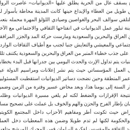
ع بسقف عال من الحرية يطلق عليها «الديوانيات» عاصرت الروا
 طويل من العطاء والإبداع حينها كانت المدينة محاطة بأسوار ل
ج لتلقي سوالف البحر والغواصين وصيادي اللؤلؤ المهرة محمله بتع
ينة تبلور عمل الديوانيات في انفتاحها الثقافي والاجتماعي مع الآخ
العراق والبحرين والسعودية ومارست حركة المد والجزر المرافق
جتماعي والمعيشي والتعايش جنبا لجنب مع أطياف الثقافات الوارد
 على جذب خطباء المنبر من العراق والبحرين والسعودية يكتنف تل
ات يتم تداول الإرث والحدث اليومي بين جدرانها قبل البدء بخطاب
لى العمل المؤسساتي حيث يتم نشر إعلانات ومراسيم الدولة عب
ن عمر المنطقة وحين نضجت دساتير الديوانيات استقطبت المسئولي
دار السنة إلى يومنا هذا، وبعد مخاض عسير وفترة من الزمن وضم
 نتيجة الإفرازات والضغط لكنه لم يلغي مسيرة الديوانيات وظل
رلمان بإطار الفرح والحزن والهم والخوف بل عملت على تصحيح مسا
اض حيث تكونت أطر ومفاهيم الأحزاب داخل المجتمع الكويت
والحكومة لكنها لم تدم طويلا وضمن هذه المعطيات دخل العم
م وجسد الثقافة والمؤسس لفكرة البرلمان فهي المحرك للمرشح وتلع