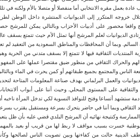
دة بعمل مقره الانتخابي أما منفصلا أو متصلا بالأم ولكنه في تل
 خلال خروجه المتكرر إلى الديوانيات المنتشرة داخل الوطن لطر
امج واقعا محصور على أدبيات الأحزاب وبالتالي يمكن للمرشح حص
دي الديوانيات لعلم المرشح أنها تمثل الأم حيث تتمتع بسقف عا
 السالم. وبما أن المحافظات والمناطق السعودية من التعقيد لم تع
بة المنتديات الثقافية فيها لا تتمتع إلا بسقف متدني من الحرية وه
لهم والحراك الثقافي من منظور ضيق مقتصرا عملها على المفهو
 الناس والمجتمع بجميع طبقاتهم أو كمن يحرث في الماء وبالتال
الديوانيات والعمل البرلماني بهدف صناعة المعلومات المتاحة لتحدي
ة والثقافية على المستوى المحلي. وحيث أننا على أبواب ألانتخابا
دمة ستشهد أتساعا وفتح للنوافذ النسوية لكي تدخل المرأة ناخبه أ
هد الثقافي وبما أننا في حاضر يتحرك بسرعة ومستقبل يقترب بسرع
لممارسة وكنتيجة نهائيه أن المرشح البلدي قضي عليه بأن ظل يتعب
 الوطنية خسرت بسبب مواقف لا ربط لها من قريب أو بعيد بالمهم
طف الدينية حالت من كفاءتها وبين تصويت الناس لصالحها وكأنن