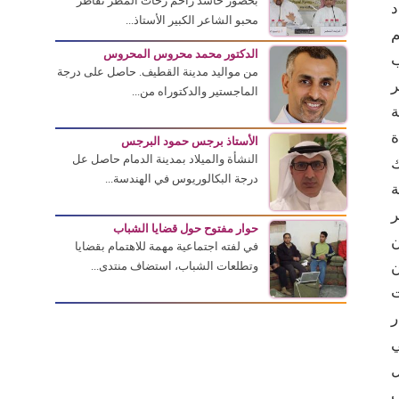
بحضور حاشد زاحم زخات المطر تقاطر
د
محبو الشاعر الكبير الأستاذ...
م
الدكتور محمد محروس المحروس
ب
من مواليد مدينة القطيف. حاصل على درجة
ر
الماجستير والدكتوراه من...
ة
ة
الأستاذ برجس حمود البرجس
النشأة والميلاد بمدينة الدمام حاصل عل
ك
درجة البكالوريوس في الهندسة...
ة
ر
حوار مفتوح حول قضايا الشباب
ن
في لفته اجتماعية مهمة للاهتمام بقضايا
ن
وتطلعات الشباب، استضاف منتدى...
ت
ر
ي
ل
ب