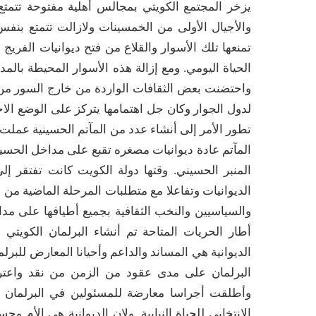
يزخر المجتمع الكويتي بمجالس أهلية مفتوحة تتمت
والأجيال الأولى من الخمسينات ولازالت تتمتع بنفس
تمنعها تلك الأسوار والقلاع من فتح ديوانيات الفري
الحياة اليومي. ومع إزالة هذه الأسوار المحيطة بالمد
واحتضنت بعض الثقافات الواردة من خارج السور من 
لدول الجوار وكان جل اهتمامها يتركز على الوضع الا
تطور الأمر إلى أنشاء عدد من المآتم الحسينية عملت
المآتم عادة ديوانيات مصغره تقبع على مداخل الحسيني
المنبر الحسيني. وقتها دولة الكويت كانت تفتقر إ
الديوانيات وتفاعلا مع متطلبات المرحلة الماضية م
والسياسيين والنخب الثقافية بجميع أطيافها على م
أطار الحريات المتاحة تم أنشاء البرلمان الكويتي
الديوانية هي المساند والداعم وأحيانا المعارض للب
البرلمان على مدى عقود من الزمن من نقد واعتر
وأطلقت أجراسا معارضة للمسئولين في البرلمان 
الانتخابي للحياة النيابية. ولان الديوانية هي الأ