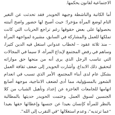
الاجتماعية لقانون يحكمها.
أما الكاتبة والناشطة وجيهة الحويدر فقد تحدثت عن التغير
التام لوضع المرأة مؤخرا؛ حيث أصبح لها حضور واضح أثبتته
بحصولها على بعض حقوقها رغم تراجع الحريات التي كانت
تملكها للعمل والمشاركة في السابق، مشيرة لمواجهة المرأة
– منذ ثلاثة عقود – لخطاب عدواني استغل فيه الدين كثيرا،
وساهم في رفض المجتمع لإبداع المرأة، لا سيما في المجالات
التي تناسب الرجل الذي يرى أنه من منحها حق موازاته
لتحقيق ذلك الابداع. وأشارت الحويدر إلى ضعف ثقافة العمل
بشكل عام لدى أبناء المجتمع، الأمر الذي تسبب في انعدام
الشعور بالمسؤولية، مما أدى لضعف الانتاجية، موجهة أصابع
اتهامها للجامعات العاجزة عن إعداد وتأهيل الشباب من كلا
الجنسين لسوق العمل. وختمت الحويدر حديثها بالمطالبة
بالنظر للمرأة كإنسان بعيدا عن جنسها وإعطائها حقها بعيدا
“عما ترتديه”، وعدم استغلالها “في التقرب إلى الله”.