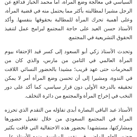
السياسي في معالجة وضع المرأة، أما محمد الخباز فدافع عن
الرجل مشيرا لمطالبته بأكثر مما يحتمل منه في قضية المرأة،
وعلى أهمية تحرك المرأة للمطالبة بحقوقها بنفسها. وأكد
الأستاذ حسن العيد على حاجة المجتمع لبرامج عمل لتنفيذ
الحقوق التشريعية في المجتمع.
وتحدث الأستاذ زكي أبو السعود إلى كسر قيد الإحتفاء بيوم
المرأة العالمي في الثامن من مارس، والذي كان من
المحرمات حتى عهد قريب؛ مشيدا بالحضور النسائي اللافت
في الندوة، ومشيرا إلى أن تحسن وضع المرأة أمر لا يمكن
تحقيقه بالدرجة الأولى دون قرار سياسي، كما أكد على دور
النخب في إخراج المرأة والمجتمع من دائرة التخلف.
الأستاذ عبد الباقي البصارة أبدى تفاؤله من التقدم الذي تحرزه
المرأة في المجتمع السعودي من خلال تفعيل حضورها
ومشاركتها، مستشهدا بحضور هذه الاحتفالية التي فاقت بكثير
حضور العام الماضي في نفس المناسبة. ونوه الأستاذ علي