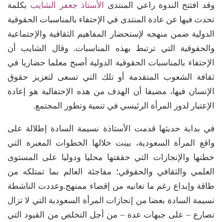
وقد افتتح الندوة راعي المنتدى
الأستاذ جعفر الشايب
بكلمة
تحدث فيها عن عادة المنتدى في الإحتفاء بالمناسبات الحقوقية
الدولية ضمن منهجه لإستحضار المفاهيم الثقافية والإجتماعية
والحقوقية التي ترتبط بهذه المناسبات. وقال الشايب أن
الإحتفاء بالمناسبات الحقوقية الدولية أصبح معلما حضاريا في
ثقافة الشعوب المتقدمة أو تلك التي تسعى لتعزيز حقوق
الإنسان فيها، مضيفا أن الهدف من هذه الإحتفالية هو إعادة
الإعتبار لدور المرأة الرئيسي في تنمية وتطور المجتمع.
في بداية حديثها قدمت الأستاذة نسيمة السادة إطلالة على
واقع المرأة السعودية، بينت خلالها الخطوات المعبرة التي
خطتها والإنجازات التي حققتها محليا ودوليا على المستوى
العلمي والثقافي والحقوقي؛ مفاجئة العالم بما تمتلكه من
طاقة وإبداع رغم ما تعانيه من إقصاء ممنهج.وعددت الناشطة
نسيمة السادة بعضا من إنجازات المرأة السعودية التي لا تزال
تصارع – على جبهات عدة – من أجل التخلص من القيود التي