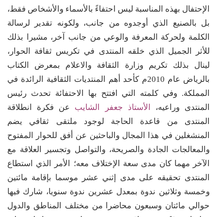
الإحتفال بهذه المناسبة ليس احتفاءً بالأسماء والأشخاص فقط،
بل بالصنيع الذي أوجدوه من جانب، ولكونه تقدير لرسالة
الكلمة ولحركة المعرفة والوعي من جانب آخر، مشيرا بذلك
للأثر الجميل الذي خلقه المنتدى في تكريس ثقافة الحوار،
لينال بذلك تكريم وزارة الثقافة والاعلام بمعرض الكتاب
بالرياض عام 2010م كأحد أهم المنتديات الثقافية الرائدة في
المملكة. وفي كلمته التي افتتح بها الاحتفائة تحدث رئيس
المنتدى وراعيه،
الأستاذ جعفر الشايب
عن فكرة انطلاقة
المنتدى من قاعدة الحاجة لوجود ملتقى ثقافي يضم
المنشغلين في هذا المجال والباحثين عن أفق للحوار المفتوح
والمعالجات الجادة والصريحة، والتواصل وتجسير العلاقة مع
الآخر مهما كان مدى سعة الإختلاف معه؛ الأمر الذي استطاع
المنتدى تحقيقه على مدى إثني عشر موسما بإقامة مائتين
وخمسة وثلاثين ندوة بمعدل عشرين ندوة سنويا، شارك فيها
حوالي مائتان وسبعون محاضرا من مختلف المناطق والدول