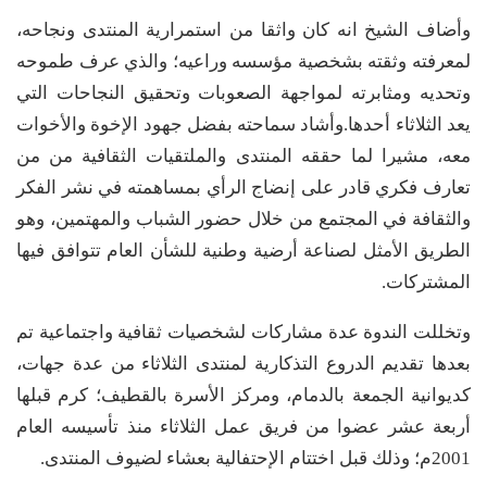
وأضاف الشيخ انه كان واثقا من استمرارية المنتدى ونجاحه،
لمعرفته وثقته بشخصية مؤسسه وراعيه؛ والذي عرف طموحه
وتحديه ومثابرته لمواجهة الصعوبات وتحقيق النجاحات التي
يعد الثلاثاء أحدها.وأشاد سماحته بفضل جهود الإخوة والأخوات
معه، مشيرا لما حققه المنتدى والملتقيات الثقافية من من
تعارف فكري قادر على إنضاج الرأي بمساهمته في نشر الفكر
والثقافة في المجتمع من خلال حضور الشباب والمهتمين، وهو
الطريق الأمثل لصناعة أرضية وطنية للشأن العام تتوافق فيها
المشتركات.
وتخللت الندوة عدة مشاركات لشخصيات ثقافية واجتماعية تم
بعدها تقديم الدروع التذكارية لمنتدى الثلاثاء من عدة جهات،
كديوانية الجمعة بالدمام، ومركز الأسرة بالقطيف؛ كرم قبلها
أربعة عشر عضوا من فريق عمل الثلاثاء منذ تأسيسه العام
2001م؛ وذلك قبل اختتام الإحتفالية بعشاء لضيوف المنتدى.