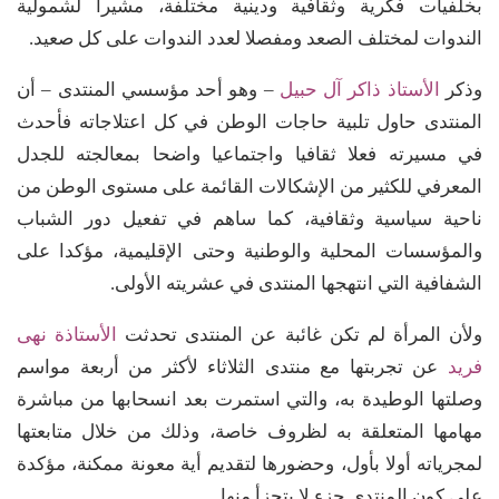
بخلفيات فكرية وثقافية ودينية مختلفة، مشيرا لشمولية
الندوات لمختلف الصعد ومفصلا لعدد الندوات على كل صعيد.
وذكر
الأستاذ ذاكر آل حبيل
– وهو أحد مؤسسي المنتدى – أن
المنتدى حاول تلبية حاجات الوطن في كل اعتلاجاته فأحدث
في مسيرته فعلا ثقافيا واجتماعيا واضحا بمعالجته للجدل
المعرفي للكثير من الإشكالات القائمة على مستوى الوطن من
ناحية سياسية وثقافية، كما ساهم في تفعيل دور الشباب
والمؤسسات المحلية والوطنية وحتى الإقليمية، مؤكدا على
الشفافية التي انتهجها المنتدى في عشريته الأولى.
ولأن المرأة لم تكن غائبة عن المنتدى تحدثت
الأستاذة نهى
فريد
عن تجربتها مع منتدى الثلاثاء لأكثر من أربعة مواسم
وصلتها الوطيدة به، والتي استمرت بعد انسحابها من مباشرة
مهامها المتعلقة به لظروف خاصة، وذلك من خلال متابعتها
لمجرياته أولا بأول، وحضورها لتقديم أية معونة ممكنة، مؤكدة
على كون المنتدى جزء لا يتجزأ منها.