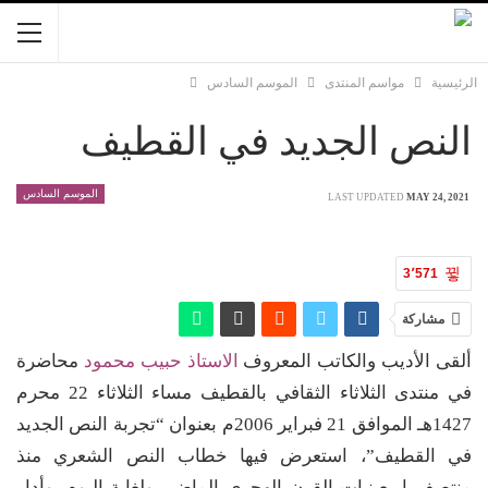
الرئيسية
مواسم المنتدى
الموسم السادس
النص الجديد في القطيف
الموسم السادس
LAST UPDATED
MAY 24, 2021
3٬571
مشاركة
ألقى الأديب والكاتب المعروف
الاستاذ حبيب محمود
محاضرة
في منتدى الثلاثاء الثقافي بالقطيف مساء الثلاثاء 22 محرم
1427هـ الموافق 21 فبراير 2006م بعنوان “تجربة النص الجديد
في القطيف”، استعرض فيها خطاب النص الشعري منذ
منتصف اربعينيات القرن الهجري الماضي ولغاية اليوم. وأدار