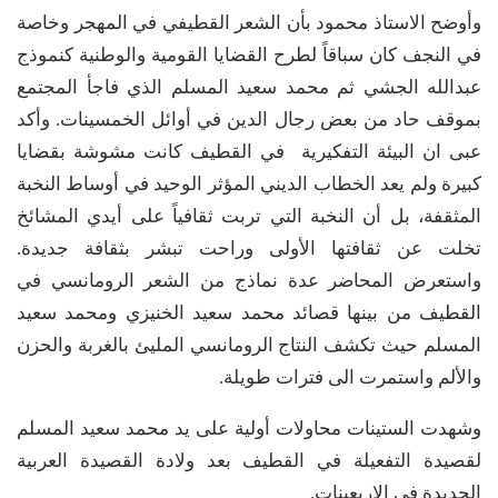
وأوضح الاستاذ محمود بأن الشعر القطيفي في المهجر وخاصة
في النجف كان سباقاً لطرح القضايا القومية والوطنية كنموذج
عبدالله الجشي ثم محمد سعيد المسلم الذي فاجأ المجتمع
بموقف حاد من بعض رجال الدين في أوائل الخمسينات. وأكد
عبى ان البيئة التفكيرية في القطيف كانت مشوشة بقضايا
كبيرة ولم يعد الخطاب الديني المؤثر الوحيد في أوساط النخبة
المثقفة، بل أن النخبة التي تربت ثقافياً على أيدي المشائخ
تخلت عن ثقافتها الأولى وراحت تبشر بثقافة جديدة.
واستعرض المحاضر عدة نماذج من الشعر الرومانسي في
القطيف من بينها قصائد محمد سعيد الخنيزي ومحمد سعيد
المسلم حيث تكشف النتاج الرومانسي المليئ بالغربة والحزن
والألم واستمرت الى فترات طويلة.
وشهدت الستينات محاولات أولية على يد محمد سعيد المسلم
لقصيدة التفعيلة في القطيف بعد ولادة القصيدة العربية
الجديدة في الاربعينات.