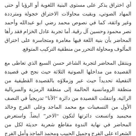
أي اختراق يذكر على مستوى البنية اللغوية أو الرؤيا أو حتى
المهاد الصوتي، وبقيت محاولات الاختراق خجولة ومترددة
وغير واثقة، كما في نصوص محمد رضي ابو عبدالله وأحمد
نصر محمود وحسين آل رقية. أما تجربة عادل الخزام فقد رأها
المحاضر بأن بنية اللغة فيها مغامرة ومتجاسرة على اختراق
المألوف ومحاولة التحرر من منطقية التركيب المتوقع.
وينتقل المحاضر لتجربة الشاعر حسن السبع الذي تعاطى مع
القصيدة من مداخلها الصوتية الثلاثة حيث نجح في قصيدة
التفعيلة تحديداً حيث عبر وزملاؤه بالقصيدة القطيفية من
منطقة الرومانسية الحالمة إلى منطقة الرمزية والسريالية
الرائية. وانتقلت القصيدة من دائرة “الأنا” تدريجياً في النصف
الأول من التسعينات مع محمد الماجد وعلى الفرج وخالد
محيميد واتسعت دائرتها لتكون “الاخر” ايضاً. واستعرض
المحاضر في نهاية الندوة مقاطع شعرية حديثة لكل من
الشعراء على الفرج وجميل الحبيب ومحمد الماجد وأمل الفرج