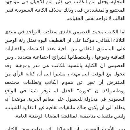
المحلية يجعل من الكاتب في كثير من الأحيان في مواجهة
المجتمع والمتشددين فيه، وذلك بخلاف الكاتبة السعودية ففي
الغالب لا تواجه نفس العقبات.
اما الكاتب محمد العصيمي فابدى سعادته بالتواجد في منتدى
الثلاثاء الثقافي، مؤكدا على ان القطيف اليوم تمثل رئة الوطن
على المستوى الثقافي من ناحية تعدد الانشطة والفعاليات
الثقافية وتنوعها ، واستقطابها لشرائح اجتماعية متعددة . وبين
العصيمي ان الكتابة بالنسبة للكاتب هي قدر وموهبة، وقد
تتحول مع الوقت الى مهنة ، مشيرا الى أن كتابة الرأي من
المفترض أن تعبر عن هموم الكاتب وتطلعات مجتمعه
ووطنه.واكد ان “فورة” الجدل لم توفر شيئا في الواقع
السعودي في محاولة للحصول على مغانم الحرية، موضحا أنه
يتطلع الى ان يكون هناك ملتقيات ثقافية غير انتقائية للشباب،
وليس ملتقيات مناطقية، لمناقشة القضايا الوطنية العامة.
وبين الأستاذ العصيمي ان المشاكل التي تواجه بعض الكتاب