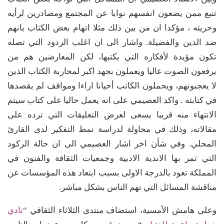
تنبع ممن يضعون انفسهم نوابا عن المجتمع ومصادرين لرأيه
وحريته ، مؤكدا ان من بين ذلك مثلا اتهام بعض الكتاب بانهم
ضد الدين والفضيلة. واشار الى ان اغلب الردود التي تصله
تكون مؤيدة لأفكاره التي يكتبها، لكن المعارضين هم من
يرفعون الصوت عاليا ويعملون بجهد اكبر لمحاربة الكتاب الذين
لا يعجبونهم، ويحملون الكاتب أحيانا اراءا ومواقف لم يقصدها
في كتابته . واكد العصيمي على انه يعمل حاليا على كتاب سيتم
الانتهاء منه قريبا يسعى لعرض التعليقات التي ترده على
مقالاته، وذلك في محاولة لدراسة نمط التفكير لدى القارئ
المحلي. وفي شأن اخر اشار العصيمي الى ان حالة الركود
التي تمر بها الاندية الادبية وجمعيات الثقافة والفنون في
المملكة تعود بالدرجة الاولى بسبب ابتعاد هذه المؤسسات عن
مناقشة المسائل التي تهم الناس بشكل مباشر.
وعلى هامش الأمسية، استضاف منتدى الثلاثاء الثقافي “
نادي