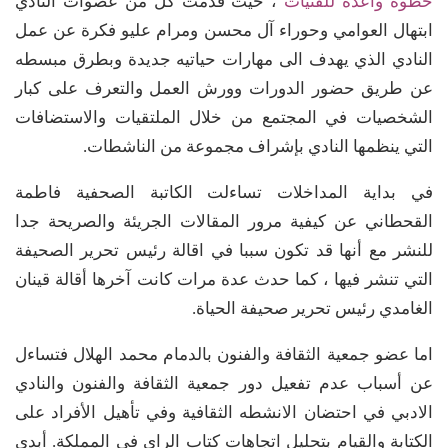
خطوة واعدة للفتيات
“، حيث قدمت كل من عضوات النادي
ابتهال العوامي وحوراء آل محسن ومرام عليو فكرة عن عمل
النادي الذي يهدف الى مهارات حياتيه جديدة وبطرق مبسطه
عن طريق حضور الدورات وورش العمل والتعرف على كبار
الشخصيات في المجتمع من خلال الملتقيات والاستضافات
التي ينظمها النادي بإشراف مجموعة من الناشطات.
في بداية المداخلات تساءلت الكاتبة الصحفية فاطمة
القحطاني عن كيفية مرور المقالات الجريئة والصريحة جدا
للنشر مع أنها قد تكون سببا في اقالة رئيس تحرير الصحيفة
التي تنشر فيها ، كما حدث عدة مرات كانت آخرها أقالة قينان
الغامدي رئيس تحرير صحيفة الحياة.
اما عضو جمعية الثقافة والفنون بالدمام محمد الهلال فتساءل
عن أسباب عدم تفعيل دور جمعية الثقافة والفنون والنادي
الادبي في احتضان الانشطه الثقافية وفي تأهيل الأفراد على
الكتابة والقيام بتحليل اتجاهات كتاب الراي في المملكة. أبدى