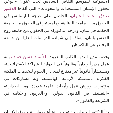
الأسبوعية للموسم الثقافي السادس تحت عنوان «الوعي
بحقوق الإنسان المستجدات والمعوقات» التي ألقاها
الدكتور
صادق محمد الجبران
، الحاصل على درجة الليسانس في
الحقوق من الجامعة اللبنانية، وماجستير في الحقوق من جامعة
الحكمة في لبنان، ودرجة الدكتوراة في الحقوق من جامعة روح
القدس بلبنان، إضافة إلى شهادة الدراسات العليا من جامعة
المنتظر في الباكستان.
وقدمه مدير الندوة الكاتب المعروف
الأستاذ حسن حمادة
بأنه
عمل مديراً وإدارياً وقانونياً في الدولية للشراكة الاستراتيجية،
ومستشاراً قانونياً غير متفرغ لدى دار العلوم للخدمات الملكية
الفكرية بالمملكة الأردنية الهاشمية، وله مشاركات في
مؤتمرات وورش عمل وأبحاث علمية عديدة، ومن اصداراته
«التصنيف في القانون الدولي» و«العربون وأحكامه في
الشريعة والقانون».
بدأ الدكتور الجبران حديثه حول نشأة وممارسة حقوق الإنسان