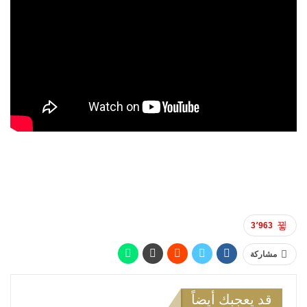
3٬963
مشاركة
قد يعجبك أيضاً