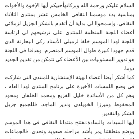
السلام عليكم ورحمة الله وبركاتهأحييكم أيها الإخوة والأخوات
بمناسبة بدء موسمنا الثقافي الخامس عشر بمنتدى الثلاثاء
الثقافي، وإسمحواا لي بداية أن أتقدم بالشكر الجزيل لزملائي
أعضاء اللجنة المنظمة للمنتدى على ترشيحهم لي لرئاسة
اللجنة لهذا الموسم خلفا لزميلي الأستاذ زكي البحارنة الذي
قدم جهودا كبيرة طوال الموسم المنصرم. وهدفنا في اللجنة
هو تدوير المسئوليات بين الأعضاء كي نتمكن من تقديم الجديد
دوما.
كما أشكر أيضا أعضاء الهيئة الإستشارية للمنتدى التي شاركت
في وضع اللمسات الأخيرة على برنامج المنتدى لهذا العام ،
وهم كل من الأساتذة خليل الفزيع ومحمد الخلفان ومحود
المحفوظ وميرزا الخويلدي ونذير الماجد. فللجميع جزيل
الشكر والتقدير.
أيها السيدات والسادة:نفتتح منتدانا الثقافي في هذا الموسم
ووضع منطقتنا يمر بأشد مراحله صعوبة وتحدي، فالجماعات