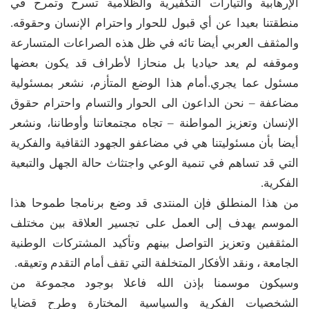
الإرهابية والتيارات التكفيرية والظلامية تسرح وتمرح في
منطقتنا بعيدا عن أي قبول للحوار واحترام الإنسان وحقوقه.
والمثقف العربي أيضا تائه في ظل هذه الصراعات المتسارعة
وموقفه لم يعد حياديا بل منحازا لأطراف قد يكون بعضها
مسئول عما يجري.أمام هذا الوضع المتأزم، نشعر بمسئولية
مضاعفة – نحن الداعون الى الحوار والتسام واحترام حقوق
الإنسان وتعزيز المواطنة – تجاه مجتمعاتنا وأوطاننا، ونشعر
أيضا بأن مسئوليتنا هي في مضاعفو الجهود الثقافية والفكرية
التي قد تساهم في تنمية الوعي واجتثاث حالة الجهل والتبعية
الفكرية.
من هذا المنطلق فإن المنتدى قد وضع برنامجا طموحا هذا
الموسم يهدف إلى العمل على تجسير العلاقة بين مختلف
المثقفين وتعزيز التواصل بينهم وتأكيد المشتركات الوطنية
الجامعة ، ونقد الأفكار المتخلفة التي تقف أمام التقدم وتعيقه.
وسيكون موسمنا بإذن الله فاعلا بوجود مجموعة من
الشخصيات الفكرية والسياسية المختارة وطرح قضايا