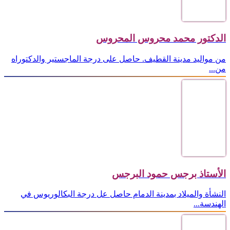
الدكتور محمد محروس المحروس
من مواليد مدينة القطيف. حاصل على درجة الماجستير والدكتوراه
من...
الأستاذ برجس حمود البرجس
النشأة والميلاد بمدينة الدمام حاصل عل درجة البكالوريوس في
الهندسة...