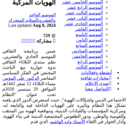
الهويات المركبة
الموسم الخامس عشر
الموسم الرابع عشر
الموسم الثالث عشر
الموسم الواحد
الموسم الثاني عشر
والعشرون
السلايد المتحرك
الموسم الحادي عشر
Last updated
Aug 8, 2024
الموسم العاشر
الموسم التاسع
729
الموسم الثامن
مشاركة
الموسم السابع
الموسم السادس
ضمن برنامجه الثقافي
الموسم الخامس
للموسم الحادي والعشرين،
الموسم الرابع
نظم منتدى الثلاثاء الثقافي
الموسم الثالث
ندوة حوارية مع الباحث
أنشطة وفعاليات
المختص في الفكر السياسي
مختارات ثقافية
المعاصر
الدكتور علي المؤمن
صدى الإعلام
مساء الثلاثاء 12 صفر 1442هـ
التواصل معنا
الموافق 29 سبتمبر 2020م
تحت عنوان “النظام
الاجتماعي الديني واشكالات الهوية”، حيث استعرض الدور الذي يلعبه
تشكل هذا النظام وتأثيره على الهويات الداخلة فيه والتابعة له،
ومركزية المؤسسات والقيادات الدينية، وموقعية الهوية بين المذهب
والقومية والوطن، ودور الطقوس المجتمعية الدينية في بناء الهوية.
وأدار الحوار في اللقاء
الأستاذ وليد الهاشم
، الذي قدم