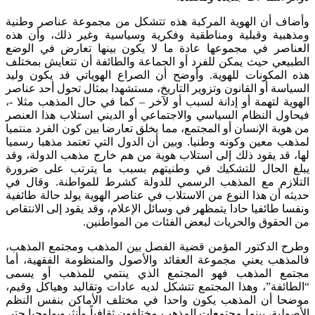
وأضاف أن الهوية المركبة هذه تتشكل من مجموعة عناصر وطنية
ومذهبية وقبلية ومناطقية وفكرية وسياسية وغير ذلك، وأن هذه
العناصر في مجموعها عادة ما لا يكون بينها تعارض في الوضع
الطبيعي حيث يمكن للفرد أو الجماعة والطائفة أن تتعايش بمختلف
هذه المكونات للهوية. وأوضح أن الصراع الهوياتي قد يكون وليد
السياسة أو القانون وتزوير التاريخ، مستشهدا بمثال تحول أحد عناصر
الهوية لتهمة أو إدانة لسبب أو لآخر – كما في حال المذهب مثلا -،
فيحاول النظام السياسي والاجتماعي أو الديني استلاب هذا العنصر
من هوية الإنسان أو المجتمع، مما يخلق تعارضا بين كون الفرد منتميا
لمذهب معين وكونه وطنيا. وبين أن الدول التي تعتمد مذهبا رسميا
لها، قد يقود ذلك إلى استلاب هوية من هم خارج مذهب الدولة، وقد
يبلغ الحال للتشكيك في وطنيتهم بسبب ما يترتب على ضرورة
التلازم مع المذهب الرسمي للدولة كشرط للمواطنة. وقال في
حديثه أن هذا النوع من الاستلاب في عناصر الهوية يولد حالة طائفية
ونفسا طائفيا حادا يتمظهر في وسائل الإعلام، وقد يقود إلى الانتقاص
من الحقوق والحريات لبعض الفئات من المواطنين.
وطرح الدكتور المؤمن قضية الفصل بين المذهب ومجتمع المذهب،
فالمذهب يعني مجموعة العقائد والأصول والمنظومة الفقهية، أما
مجتمع المذهب فهو المجتمع الذي ينتمي للمذهب أو يسمى
“الطائفة”، وهذا المجتمع تتشكل لديه عادات وتقاليد وهياكل وقيم،
موضحا أن المذهب يكون واحدا في مختلف الأماكن بنفس النظم
الأصولية، بينما مجتمعات المذهب مختلفون ثقافياً وأنثروبولوجيا حتى