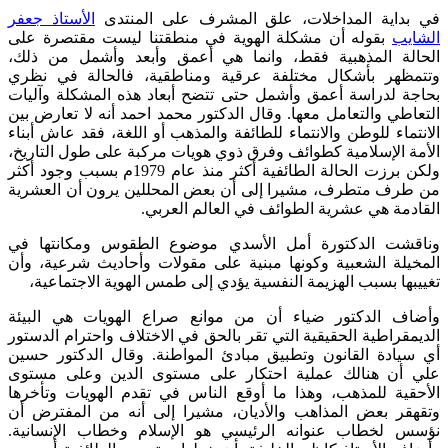
في بداية المداخلات، علق المشرف على المنتدى
الأستاذ جعفر
الشايب
بقوله أن مشكلة الهوية في منطقتنا ليست مقتصرة على
الحالة المذهبية فقط، وانما هي أعمق وأبعد وأشمل من ذلك،
وتتمظهر بأشكال مختلفة عرقية ومناطقية، فالحالة في نظري
بحاجة لدراسة أعمق وأشمل حتى تتضح أبعاد هذه المشكلة وآليات
التعاطي والتعامل معها. وقال الدكتور محمد احمد أنه لا تعارض بين
الانتماء للوطن والانتماء للطائفة والمذهب أو اللغة، فقد عاش أبناء
الأمة الإسلامية كطوائف وفرق ذوي هويات مركبة على طول التاريخ،
ولكن برزت الحالة الطائفية أكثر منذ عام 1979م بسبب وجود أكثر
من طرف متطرف، مشيرا إلى أن بعض المحللين يرون أن العشرية
القادمة هي عشرية الطوائف في العالم العربي.
وناقشت الدكتورة أمل الأسدي موضوع الطقوس ومكانتها في
المخيلة الشعبية وكونها مبنية على مقولات وأحاديث شرعية، وأن
تغييبها بسبب الهزيمة النفسية يؤدي إلى طمس الهوية الاجتماعية،
وأضاف الدكتور ضياء أن من موانع صراع الهويات هي البيئة
الديمقراطية الحقيقية التي تقر بالحق في الاختلاف واحترام الدستور
أي سيادة القانون وتطبيق مبادئ المواطنة. وقال الدكتور حسين
علي أن هنالك عملية احتكار على مستوى الدين وعلى مستوى
الأحقية للمذهب، وهذا ما أوقع الناس في تقدم الهويات وتأخرها
وتقهقر بعض المذاهب والأديان، مشيرا إلى أنه من المفترض أن
نؤسس لخطاب عنوانه الرئيسي هو الإسلام وخطاب الإنسانية.