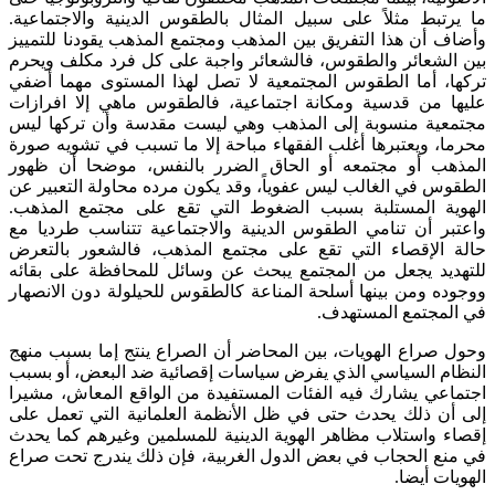
ما يرتبط مثلاً على سبيل المثال بالطقوس الدينية والاجتماعية.
وأضاف أن هذا التفريق بين المذهب ومجتمع المذهب يقودنا للتمييز
بين الشعائر والطقوس، فالشعائر واجبة على كل فرد مكلف ويحرم
تركها، أما الطقوس المجتمعية لا تصل لهذا المستوى مهما أضفي
عليها من قدسية ومكانة اجتماعية، فالطقوس ماهي إلا افرازات
مجتمعية منسوبة إلى المذهب وهي ليست مقدسة وأن تركها ليس
محرما، ويعتبرها أغلب الفقهاء مباحة إلا ما تسبب في تشويه صورة
المذهب أو مجتمعه أو الحاق الضرر بالنفس، موضحا أن ظهور
الطقوس في الغالب ليس عفوياً، وقد يكون مرده محاولة التعبير عن
الهوية المستلبة بسبب الضغوط التي تقع على مجتمع المذهب.
واعتبر أن تنامي الطقوس الدينية والاجتماعية تتناسب طرديا مع
حالة الإقصاء التي تقع على مجتمع المذهب، فالشعور بالتعرض
للتهديد يجعل من المجتمع يبحث عن وسائل للمحافظة على بقائه
ووجوده ومن بينها أسلحة المناعة كالطقوس للحيلولة دون الانصهار
في المجتمع المستهدف.
وحول صراع الهويات، بين المحاضر أن الصراع ينتج إما بسبب منهج
النظام السياسي الذي يفرض سياسات إقصائية ضد البعض، أو بسبب
اجتماعي يشارك فيه الفئات المستفيدة من الواقع المعاش، مشيرا
إلى أن ذلك يحدث حتى في ظل الأنظمة العلمانية التي تعمل على
إقصاء واستلاب مظاهر الهوية الدينية للمسلمين وغيرهم كما يحدث
في منع الحجاب في بعض الدول الغربية، فإن ذلك يندرج تحت صراع
الهويات أيضا.