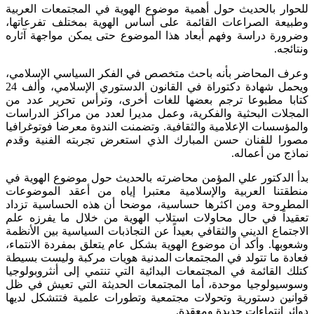
للحوار بالحديث حول أهمية موضوع الهوية في المجتمعات العربية
وطبيعة الصراعات القائمة على أساس الهوية بمختلف تفرعاتها،
وضرورة دراسة وفهم أبعاد هذا الموضوع حتى يمكن مواجهة آثاره
ونتائجه.
وعرف المحاضر بأنه باحث متخصص في الفكر السياسي الإسلامي،
ويحمل شهادة دكتوراة في القانون الدستوري الإسلامي، وألف 24
كتابا مطبوعا ترجم بعضها للغات أخرى، وترأس تحرير عدد من
المجلات البحثية والفكرية، وعمل مديرا لعدد من مراكز الدراسات
والمؤسسات الإعلامية والثقافية. وتضمنت الندوة معرضا فوتوغرافيا
مصورا للفنان حسن المبارك الذي استعرض تجربته الفنية وقدم
نماذج من أعماله.
بدأ الدكتور علي المؤمن محاضرته بالحديث حول موضوع الهوية في
منطقتنا العربية والإسلامية معتبرا إياه من أعقد الموضوعات
المطروحة ومن اكثرها حساسية، موضحا أن هذه الحساسية تزداد
تعقيداً في حال محاولات استلاب الهوية من خلال ما يفرزه علم
الاجتماع الديني والثقافي بعيداً عن التجاذبات السياسية بين الأنظمة
وشعوبها. وأكد أن موضوع الهوية بشكل عام يتعلق بمفردة الانتماء،
فعادة ما تتولد في المجتمعات المدنية هويات مركبة وليست بسيطة
كتلك القائمة في المجتمعات البدائية التي تنتمي إلى أنثروبولوجيا
وسوسيولوجيا موحدة، أما المجتمعات الحديثة التي تعيش في ظل
قوانين دستورية وتحولات مجتمعية وتطورات علمية فتتشكل لديها
دوائر انتماءات جديدة ومعقدة.