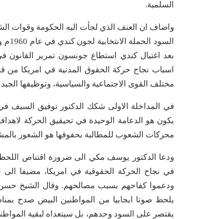
السلمية.
واضاف ان العنف الذي لجأت اليه الحكومة وقوات ال
بعد اغتيال كندي استطاع جونسون تمرير القانون في
اسباب نجاح حركة الحقوق المدنية في امريكا من ق
مختلف القوى الاجتماعية والسياسية، وتوظيفها الجيد 
في المداخلة الاولى شكك الدكتور توفيق السيف في 
يكون هو الدعامة الوحيدة في تحيقيق الحركة لاهدافه
محركات الشعوب للمطالبة بحقوقها هو الشعور بالمشك
ودعا الدكتور يوسف مكي الى ضرورة اقتناص اللحظة ال
في نجاح الحركة الحقوقية في امريكا، مضيفا الى 
ودعموا كفاحهم بسبب مصالحهم. وقال الشيخ حسن ال
يلحظ صوتا ايجابيا من المواطنين البيض صدح بمناص
يقتصر على السود وحدهم، بل سيتعداه لبقية المواطن