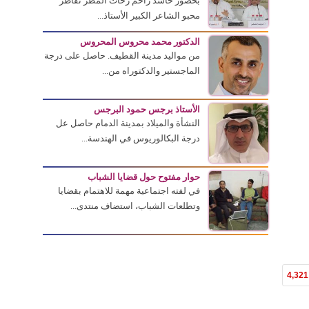
بحضور حاشد زاحم زخات المطر تقاطر
محبو الشاعر الكبير الأستاذ...
الدكتور محمد محروس المحروس
من مواليد مدينة القطيف. حاصل على درجة
الماجستير والدكتوراه من...
الأستاذ برجس حمود البرجس
النشأة والميلاد بمدينة الدمام حاصل عل
درجة البكالوريوس في الهندسة...
حوار مفتوح حول قضايا الشباب
في لفته اجتماعية مهمة للاهتمام بقضايا
وتطلعات الشباب، استضاف منتدى...
4,321