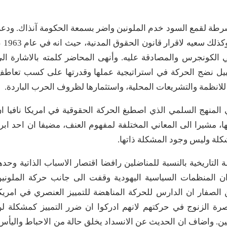
شرطة لقمع السود خدم الملونين واضر بسمعة الحكومة آنذاك. ودع
السود الحملة الانتخابية لجون كندي في عام 1960م و
 الكونجرس والمصادقة عليه. وأنهى المحاضر كلمته بالاشارة ال
بيل نضج الحركة في استراتيجية عملها وقدرتها على كسب تعاط
للانظمة والتشريعات المحلية، واستثمارها لظروف الحرب الباردة.
المنهج السلمي الذي اصطبغ الحركة الحقوقية في امريكا نافيا ا
ا، مشيرا الى المعاني المختلفة لمفهوم العنف، مضيفا ان احد ابر
لة وليس وجود المشكلة ذاتها.
تاريخية بالنسبة للمناضلين رافضا اقتصار الاسباب الذاتية وحده
ان المنظمات السياسية اليهودية وقفت الى جانب حركة الملوني
صفار ان الدارس للحركة المناهضة للتمييز العنصري في امريك
رة الزنوج في حركتهم لانهم ادركوا ان ضرر التمييز كمشكلة ل
ين. واضاف ان الحديث عن الانسداد يخلق حالة من الاحباط واليأس