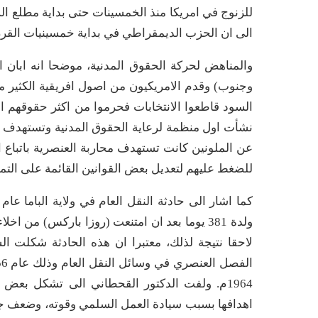
الى ان الحزب الديمقراطي في بداية خمسينيات القر
والمناهض لحركة الحقوق المدنية، موضحا انه ابان 
وجنوب) وقدم الامريكيون من اصول افريقية الكثير 
نشأت اول منظمة لرعاية الحقوق المدنية وتستهدف 
عن الملونين كانت تستهدف محاربة العنصرية باتباع ال
للضغط عليهم لتعديل بعض القوانين القائمة على التمي
ولدة 381 يوما بعد ان امتنعت (روزا باركس) م
لاحقا نتيجة لذلك، معتبرا ان هذه الحادثة شكلت ا
1964م. ولفت الدكتور القحطاني الى تشكل بعض
اهدافها بسبب سيادة العمل السلمي وقوته، وضعف جم