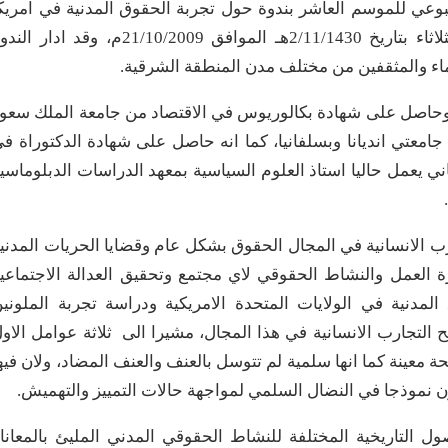
سبوعي للموسم العاشر بندوة حول تجربة الحقوق المدنية في امريك
مساء الثلاثاء بتاريخ 2/11/1430هـ الموافق 21/10/2009م، وقد ادار ال
ء والمثقفين من مختلف مدن المنطقة الشرقية.
، وحاصل على شهادة بكالوريوس في الاقتصاد من جامعة الملك سعو
تي انديانا وبسلفانيا، كما انه حاصل على شهادة الدكتوراة ف
طاني يعمل حاليا استاذ العلوم السياسية بمعهد الدراسات الدبلوماسي
رب الانسانية في المجال الحقوق بشكل عام وقضايا الحريات المدني
 العمل والنشاط الحقوقي لاي مجتمع وتحقيق العدالة الاجتماعي
لمدنية في الولايات المتحدة الامريكية ودراسة تجربة الملوني
ح التجارب الانسانية في هذا المجال، مشيرا الى ثلاثة عوامل الاو
 معينة كما انها سلمية لم تتوسل بالعنف والعنف المضاد، ولان فيه
ن نموذجا في النضال السلمي لمواجهة حالات التمييز والتهميش.
ل التاريخية المختلفة للنشاط الحقوقي المدني المليئ بالمعانا