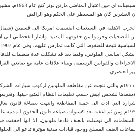
للزنوج في امريكا منذ الخمسينات حتى بداية مطلع السبعينات اي حين اغتيال المناضل مارتن لوثر كنج ع
ن العشرين كان هو المسيطر على الحكم وهو الرافض
الحرب الاهلية في السبعينات انقسمت امريكا الى قسمين (شمال
من التضحيات وحرموا من حقوقهم المدنية. واشار القحطاني الى ا
السود قاطعوا الانتخاب
بشكل اساسي الملونين، وفيما بعد قد تشكلت عدة منظمات للدفا
اجراءات والقوانين الرسمية، وببناء علاقات عامة مع صانعي القرا
يز العنصري.
كما اشار الى حادثة النقل العام في ولاية الباما عام 1955م والتي نتجت عن مقاطعة الملونين لركوب سيارات الشر
ن اخلاءمقعدها لشخص ابيض حسب تعليمات النظام المتبع حينها، وتغريمه
لشرارة التي ادت الى حملة المقاطعة وانتهت بصياغة قانون يعال
الفصل العنصري في وسائل النقل العام وذلك عام 1956م ومن ثم اعقبه بعد 9سنوات صياغة قانون الحقوق المدنية 
 المنظمات الي توسلت بالعنف قادها ملونون، الا انها اخفقت ف
اعات العنف المسلح ووجود قيادات مدنية مؤثرة تدعو الى الحلو