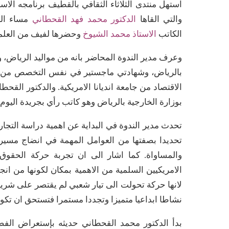
استهل منتدى الثلاثاء الثقافي بالقطيف برنامجه الا
والتي القاها
الدكتور محمد فهد القحطاني
الكاتب
الاستاذ محمد الشيوخ
وحضرها لفيف من العلما
وعرف مدير الندوة المحاضر بانه من مواليد الرياض
بالرياض، وشهادتي ماجستير في نفس التخصص من جامع
الاقتصاد من جامعة انديانا الامريكية. والدكتور القح
بوزارة الخارجية بالرياض وهو كاتب رأي بجريدة اليوم.
تحدث مدير الندوة في البداية عن اهمية دراسة التجا
تحديدا بصفتها من العوامل المهمة في انضاج مسيرة
والمساواة. كما اشار الى ان تجربة حركة الحقوق ا
الامريكيين السلمية من الاهمية بمكان لكونها من انج
لانها حركة تحولت الى تيار شعبي لم يقتصر على شريحة
نشاطا ابداعيا متميزا وتجددا مستمرا فتستحق ان تكو
بدأ الدكتور محمد القحطاني حديثه بإستعراض الفصو