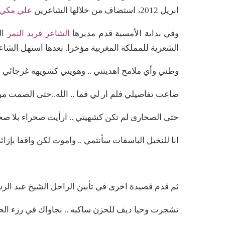
ابريل 2012، استضاف من خلالها الشاعرين
علي مكي 
وفي بداية الأمسية قدم مديرها
الشاعر فريد النمر
ال
الشعرية للمملكة المغربية مؤخرا. بعدها استهل الشا
وطني وأي ملامح اهديتني .. وهويتي كشويهة غرجائي
ضاعت تفاصيلي فلم ار لي فما .. الله..حتى الصمت م
حتى الصحارى لم تكن كشهيتي .. ارأيت صحراء بلا صح
انا للنخيل الباسقات سأنتمي .. واموت لكن واقفا بإزائ
ثم قدم قصيدة اخرى في تأبين الراحل الشيخ عبد الرس
تشجرت وحيا ديف للحزن ساكبه .. نجاواك في رزء الح