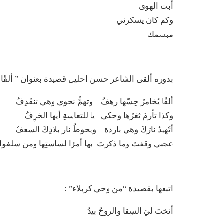
أبت الهوى
وكم كان يسكرني
مبسمك
بدوره ألقى الشاعر حسن احليل قصيدة بعنوان ” ألقًا يُ
ألقًا يُخامرُ حِسّها رهفُ وتهمُّ نحوي وهي تنقَدِفُ
وكذا تأرمَ ثغرُها وحكى يا للتعاسةِ أيها الخرِفُ
أتُهيدُ نارَكَ وهي باردة ويحوطُ نار بلادِكَ السعفُ
عجبي وقفتَ وما ذكرتَ بها أمرًا لساستِها ومن سلفوا
اتبعها بقصيدة “من وحي كربلاء” :
أنختَ ليَ السِقا والروحُ بيدُ