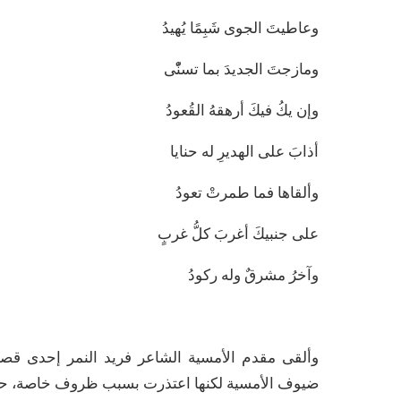
وعاطيتَ الجوى شَبِمًا يُهيدُ
ومازجتَ الجديدَ بما تسنّْى
وإن يكُ فيكَ أرهقهُ القُعودُ
أذابَ على الهديرِ له حنايا
وألقاها فما طمرتْ تعودُ
على جنبيكَ أغربَ كلُّ غربٍ
وآخرُ مشرقٌ وله ركودُ
وألقى مقدم الأمسية الشاعر فريد النمر إحدى قص
ضيوف الأمسية لكنها اعتذرت بسبب ظروف خاصة، حيث