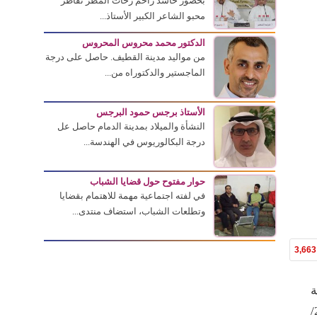
بحضور حاشد زاحم زخات المطر تقاطر
محبو الشاعر الكبير الأستاذ...
الدكتور محمد محروس المحروس
من مواليد مدينة القطيف. حاصل على درجة
الماجستير والدكتوراه من...
الأستاذ برجس حمود البرجس
النشأة والميلاد بمدينة الدمام حاصل عل
درجة البكالوريوس في الهندسة...
حوار مفتوح حول قضايا الشباب
في لفته اجتماعية مهمة للاهتمام بقضايا
وتطلعات الشباب، استضاف منتدى...
3,663
ة
شبابية تحت عنوان “قراءات في التجربة الشعرية الشبابية” وذلك مساء الثلاثاء 3/ جمادى الثاني 1433هـ الموافق 24/