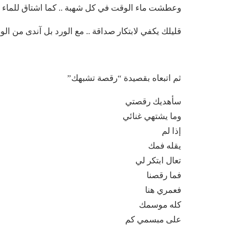
وعطشت ماء الوقت في كل شهبة .. كما اشتاق للماء 
قليلك يكفي لابتكار صداقة .. مع الورد بل آندى من الور
ثم اتبعاه بقصيدة “رقصة تشبهك”
سأهديك رقصتي
وما يشتهي غنائي
إذا لم
يقله فمك
تعال ابتكر لي
فما رقصنا
فعمري هنا
كله موسمك
على مبسمي كم