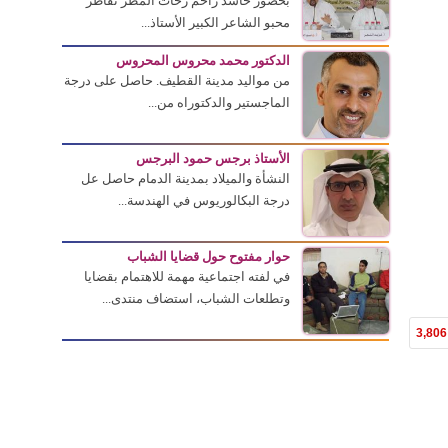
بحضور حاشد زاحم زخات المطر تقاطر
محبو الشاعر الكبير الأستاذ...
الدكتور محمد محروس المحروس
من مواليد مدينة القطيف. حاصل على درجة
الماجستير والدكتوراه من...
الأستاذ برجس حمود البرجس
النشأة والميلاد بمدينة الدمام حاصل عل
درجة البكالوريوس في الهندسة...
حوار مفتوح حول قضايا الشباب
في لفته اجتماعية مهمة للاهتمام بقضايا
وتطلعات الشباب، استضاف منتدى...
3,806