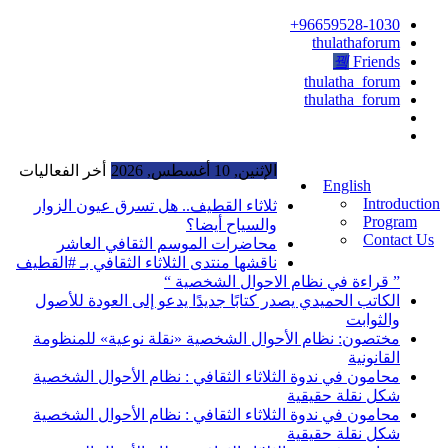
96659528-1030+
thulathaforum
Friends
thulatha_forum
thulatha_forum
الإثنين, 10 أغسطس, 2026
أخر الفعاليات
English
Introduction
ثلاثاء القطيف.. هل تسرق عيون الزوار
Program
والسياح أيضا؟
Contact Us
محاضرات الموسم الثقافي العاشر
ناقشها منتدى الثلاثاء الثقافي بـ #القطيف
” قراءة في نظام الاحوال الشخصية “
الكاتب الحميدي يصدر كتابًا جديدًا يدعو إلى العودة للأصول
والثوابت
مختصون: نظام الأحوال الشخصية «نقلة نوعية» للمنظومة
القانونية
محامون في ندوة الثلاثاء الثقافي : نظام الأحوال الشخصية
شكل نقلة حقيقية
محامون في ندوة الثلاثاء الثقافي : نظام الأحوال الشخصية
شكل نقلة حقيقية