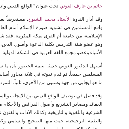
حاتم بن عارف العوني
تحت عنوان “الواقع الديني واتج
وقد أدار الندوة
الأستاذ محمد الشيوخ
، مستعرضاً بع
واقع المسلمين في تشويه صورة الإسلام أمام العا
وهو عضو هيئة التدريس بكلية الدعوة وأصول الدين، 
الأنبياء وعضو مجمع اللغة العربية في الشبكة الدولية، كم
أستهل الدكتور العوني حديثه بتنبيه الحضور بأن ما
المسلمين جميعاً. ثم قدم ندوته في ثلاثة محاور أساس
ما هو ايجابي من جهة وسلبي من الأخرى، ثانياً: التمرد ال
وقد فصل في توصيف الواقع الديني بين الايجاب والسلب
العقائد ومصادر التشريع وأصول الفرائض والأحكام مح
الشرعية واللغوية والتاريخية وكذلك الآداب والفنون ت
والظنية الترجيحية، حيث منها الصحيح والسامي وكذ