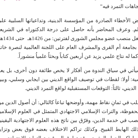
اهات التمرد فيه”
ض الأخطاء الصادرة من المؤسسة الدينية، وتداعياتها السلبية عل
لم. وعرف المحاضر بأنه حاصل على درجة الدكتوراه في الشريع
الإسلامية، من جامعة أم القرى بمكة المكرمة، فقد شغل منصب
بجامعة أم القرى والمشرف العام على اللجنة العالمية لنصرة خات
ا له نتاج علمي يزيد عن أربعين كتاباً وبحثاُ علمياُ منشوراً.
 سيأتي في سياق الندوة من أفكار لا يخص طائفة دون أخرى، بل يع
ية: أولا: لقطات في توصيف الواقع الديني بين ايجابي وسلبي، وبي
ديني، ثالثاً: التوقعات المستقبلية لواقع التمرد الديني.
 في ثمانِ نقاط مهمة، وأوضحها تباعاَ كالتالي: أن أصول الدين م
فوظة، والتراث الإسلامي الاجتهادي المتمثل في العلوم الإسلامي
صب في خدمة الدين، وفرّق بين ناتج هذه العلوم الاجتهادية اليقيني
لك الهابط القبيح. وكذلك تراكم الاختلاف بعضه فوق بعض وتزاي