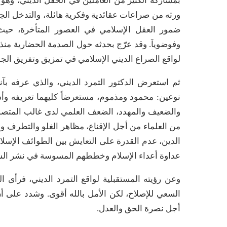
بمشاركة الكثير من العاملين في الحقل الديني، وهو
ورثه من صراعات عقائدية وفكرية هائلة، والتدخل ا
ضمور العقل الإسلامي في العصور المتأخرة، حيث
وفوضوياَ. وقد عرّج بحدثه حول الصدمة الحضارية منذ 
لواقع الصراع الديني الإسلامي في تمزيق وتفريق الج
ثم استعرض الدكتور التمرد الديني، والذي عرفه ب
نوعين: محمود ومذموم، مستعرضاً كليهما تعريفه وأشك
والضعيف والمهدد، الضعف العلمي لدى غالب المتصدر
من العلماء من أجل الإقناع، مظاهر الغلو والتطرف و
الدين، عدم القدرة على التعايش بين الطوائف الإسلا
عداوة أعداء الإسلام وخططهم المسوسة في نشر الش
وعن رؤيته المستقبلية لواقع التمرد الديني، فرأى 
السعي للإصلاح، لكن الأمل بالله أقوى. وشدد على أ
أجل نصرة الحق والعدل.