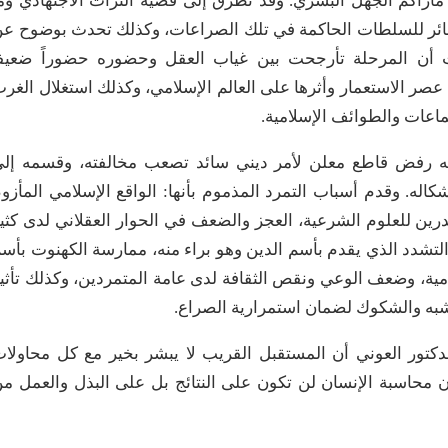
 ماراكم الجهل البشري. وقد تطرق إلى قضية التراث الاجتهادي وم
لجائر للسلطات الحاكمة في تلك الصراعات، وكذلك تحدث بوضوح ع
 أن المرحلة تأرجحت بين غياب العقل وحضوره حضوراً ضعيفا
عصر الاستعمار وأثرها على العالم الإسلامي، وكذلك استغلال الغر
ماعات والطوائف الإسلامية.
آنه رفض قاطع معلن لأمر ديني سائد تصعب مخالفته، وقسمه إل
اله. وقدم أسباب التمرد المذموم بأنها: الواقع الإسلامي المأزو
ين للعلوم الشرعية، العجز والضعف في الحوار العقلاني لدى كثي
التشدد الذي يقدم بأسم الدين وهو براء منه، ممارسة الكهنوت بأس
مية، وضعف الوعي ونقص الثقافة لدى عامة المتمردين، وكذلك تأثي
به والشكوك لضمان استمرارية الصراع.
الدكتور العوني أن المستقبل القريب لا يبشر بخير مع كل محاولا
ن محاسبة الإنسان لن تكون على النتائج بل على البذل والعمل م