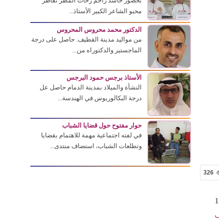
بحضور حاشد زاحم زخات المطر تقاطر
محبو الشاعر الكبير الأستاذ...
الدكتور محمد محروس المحروس
من مواليد مدينة القطيف. حاصل على درجة
الماجستير والدكتوراه من...
الأستاذ برجس حمود البرجس
النشأة والميلاد بمدينة الدمام حاصل عل
درجة البكالوريوس في الهندسة...
حوار مفتوح حول قضايا الشباب
في لفته اجتماعية مهمة للاهتمام بقضايا
وتطلعات الشباب، استضاف منتدى...
326
أقام منتدى الثلاثاء الثقافي بالقطيف مساء الثلاثاء 14
ف