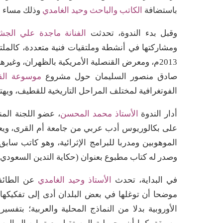
باستضافة
الكاتب والباحث وحيد الغامدي
وذلك مساء الثلاثاء 1 شعبان 1436هـ الم
وقبل بدء الندوة، تحدثت
الفنانة ماجدة علي الج
ومشاركتها في أنشطة وملتقيات فنية متعددة، كالملتق
2013م، ومعرض القنصلية الأمريكية بالظهران، وغير
صادق منصور السليمان حول مشروع
موسوعة الق
الفوتغرافية لمختلف المراحل التاريخية للقطيف، ويهتم
أدار الندوة
الأستاذ محمد المحسن
، عضو اللجنة الم
على بكالوريوس أدب عربي من جامعة أم القرى، ويعمل 
الموهوبين ومدربا للبرامج الإثرائية، وهو كاتب سابق
وصدر له كتاب مطبوع بعنوان (حكاية التدين السعودي)
في البداية، تحدث
الأستاذ وحيد الغامدي
عن الطائفي
موضحا أن توغلها في بعض البلدان أدى إلى تفكيكها و
الأوروبية بدلا من النماذج المحلية والعربية؛ بتفسي