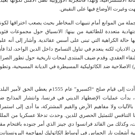
 الاستشرافية، ولهذا فالتجربة الأوروبية تظل الأمثل لكونها بعيد
تهت وغيرت الأوضاع فيها على النقيض.
ملة من الموانع أمام تنبيهات المخاطر بحيث يصعب اختراقها لكون
ادية متعددة للطائفية من بينها: الانسياق حول مجموعات فئوي
ا حالة الكراهية التي تبنى على أسس عقائدية. وأشار إلى أنه عل
لاديان، لكنه ينعدم في تناول التسامح داخل الدين الواحد، لذا فأ
نقاء العقدي. وقدم ضيف المنتدى لمحات تاريخية حول تطور الصرا
 الاصلاحية ضد الكاثوليكية المسيطرة في الديانة المسيحية، وتطو
ونتج عن ذلك العديد من الصراعات الفكرية والماية أدت إلى قيام صلح “اكسبرو” عام 1555م يعطي الحق لأمير ا
 بدأت عمليات الإضطهاد الديني في فرنسا، وانتشار المذابح ض
الآليات ولا مفاهيم الأرض والقيم المشتركة، ما أدى إلى استمرا
1562م إلى 1593م وكان محورها التنافس للتمثيل الحصري للدين. وحدث تدخلا عسكريا من المل
ت، وكذلك من القائد فرانسوا دي جينز الذي أمر جنوده باقتحام مق
فية أشعلت نار الحماس في أوساط الكاثوليك لمهاجمة البروتستانت