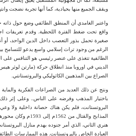
مسبقة، كما أن مجهولية المستقبل يعيق إيصال الرسالة
ويقف الجميع منها بحيادية، كما أنها تجربة نضجت وان
واعتبر الغامدي أن المنطق الطائفي وضع حول ذاته ج
واقع تحت ضغط الفترة اللحظية. وقدم تعريفات اجته
صغيرة تحمل بذور التعصب داخل الدين الواحد، أو أنه
الرغم من وجود تراث إسلامي واسع يدعو للتسامح بين ا
الطائفية تتغذى على عنصر رئيسي هو التنافس على ال
الديني في اوروبا منذ انطلاق حركة (مارتن لوثر هيس)
الصراع بين المذهبين الكاثوليكي والبروتستانتي.
باختيار المذهب وفرضه على الناس.. وعلى إثر ذلك،
البروتستانت، فلم يكن هناك حصانة داخلية ولا وعي ب
المذابح والقتال من 
هنري الثاني، الذي أمر جنوده بهدم منازل البروتستان
العبادة الخاص بالبروتستانت. هذه الممارسات الطائ