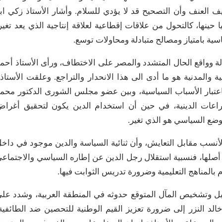
فيف العنف وأن التصحيح قد لا يؤدي للسلام. وأشار الأستاذ زكي اب
حينها، كالتحول من علاقات إقطاعية لعلاقة إنتاجية الذي يعد تغير
سية بامتياز ومصالح متبادلة ومحاولات توسع.
دلة وواقع الحال المتشدد والمصر على الاختطاف، ورأى الأستاذ أحم
 والمدنية هو ما أدى الى هذا الانحدار والتراجع. وعلقت الأستاذ
اعتبار الأسباب السياسية، وبين عضو مجلس الشورى الدكتور محم
راعات الدينية، في حين أن استخدام الدين يكون لتحقيق أغرا
وضع السياسي هو الذي تغير.
الأنسب مقابل التعايش، وأن ثنائية السياسة والدين موجود في داخ
أصلها، فنسبية استقلال رجل الدين عن إطاره السياسي والاجتماع
 بالمناهج التعليمية وضرورة تدريس الثوابت فيها.
ل وتشخيص المآل المتوقع حدوثه في المنطقة العربية، وشدد عل
خالد النزر إلى ضرورة تعزيز القيم الوطنية للتحصين ضد الطائفية