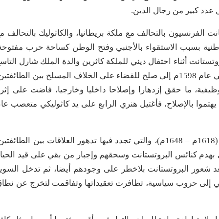
 عدد كبير من رجال الدين.
نت الفرنسيون بالتحالف مع ملكة بريطانيا، والكاثوليك بالتحالف م
لوطنية بسبب الاستقواء بالأجنبي وفتح الوطن كساحة حرب مفتوحة
تباريو ضد البروتستانت أثناء احتفال ديني للملكة كاثرين والدة الملك شارل التاس
وقتل فيها بضعة آلاف. وبمجيء هنري الرابع، توصل في عام 1598م إلى صلح للقضاء على الخلاف المسلح بين الطائفتي
وظيفية، ما حقق إزدهارا وإصلاحا داخليا وخارجيا، فاضت على إثر
يهتموا بالإصلاح، فأغتيل هنري الرابع على يد كاثوليكي متعصب عا
وطرح المحاضر تجربة حرب الثلاثين عاما في ألمانيا (1618م – 1648م)، والتي تجدد فيها تدهور العلاقات بين الطائفتي
يكي بهدم كنائس البروتستانت وسحقهم وإجبار من بقي على قيد الحيا
 بعد شعور البروتستانت بلاخطر على وجودهم أيضا، ثم تدخل السوي
ي إلى حروب سياسية، تظافرت تعقيداتها وتفاقمت لتخرج عن نطا