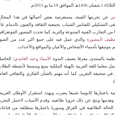
وافق 19 ما يو 2015م.
شي
عن تجربتها الفنية، مستعرضة بعض أعمالها في هذا المجال
ى التشكيلي للفنانين الشباب بجمعية الثقافة والفنون بالدمام عا
ها من التجارب الفنية المتنوعة والثرية. كما تحدث المصور الفوتغراف
طيف المصورة
والذي عمل فيه على جمع اكبر عدد من الصور
 بتوثيقها بأسماء الأشخاص والأعيان والمواقع والأحداث.
نظمة بالمنتدى، معرفا بضيف الندوة
الأستاذ وحيد الغامدي
؛ الحاص
معلما للغة العربية بالهيئة الملكية بينبع ومنسقا لأنشطة الطلا
 في صحيفة التقرير، كما أنه مهتم بالشأن الفكري والثقافي العام
.
ة باعتبارها كابوسا شنيعا يضرب ويهدد استقرار الأوطان العربية
هدمها ونتج عن ذلك حروبا طائفية. وقدم الأسباب لاختيار التجرب
ر الحالة الطائفية في العراق وسوريا باعتبارها منطلقة من قناعا