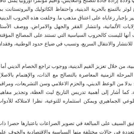
 ولادة إرادة جادة للصلح والتعايش، وأقيم مؤتمرا أوروبيا يمثل كاف
ر بالتمتع بالحرية الدينية، واحتفاظ الكاثوليك والبروتستانت بم
ر بإجبار رعاياه على اعتناق مذهب ما. وخلفت هذه الحروب الدينية
ات الألمانية، وانتشار الفقر والجهل والامراض. ووصف الأستا
ث أنها لليست كالحروب السياسية التي تستند على المصالح المؤقتة
 للانتشار والانتقال السريع، وتسبب في ضياع حدود الوطنية، وفقدا
ة، من خلال تعزيز القيم الدينية، ووجوب تراجع الخصام الديني أما
رحلة الزمنية المعاصرة بالتصالح مع الذات، والإهتمام بالاصلا
 بدلا من الوعظ الديني، والحزم الاعلامي وسن التشريعات، ومراقب
ة. كما أشار إلى أهمية تدريس التاريخ لبث العظة، وتجذير مفاهي
لوعي الجماهيري ويمكن استثماره للتوعية، نظرا لامتلاكه للأدوا
ق السيف على المبالغة في تصوير الصراعات باعتبارها حصرا ذا
عددة في حالات مختلفة منها السياسية والاقتصادية والخوف عل