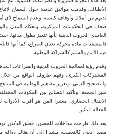
بعد هذه التجربة المريرة والصراعات الدموية، نتج عنها
الأطياف، وقدمت مواثيق عديدة حول السماح لاتباع لوث
لديهم من أملاك وأوقاف كنسية، وعدم السماح لأي أمي
ضعف في الحكومات المركزية، وتفكك المدن والولاي
الغامدي الحروب الدينية بأنها تتميز بطول مدتها، حي
فالمعتقدات مادة محركة تغذي الصراع، كما أنها قابلة
قيم الأمن والسلم كالشراكة الوطنية.
وقدم رؤية لمعالجة الحروب الدينية والصراعات المذهبي
المشتركات الكبرى، وفهم ظروف الواقع من خلال الم
والتصحيح الديني، وتعزيز مفاهيم الوطنية في المناهج
منبر الجمعة، وتأكيد التصالح بين المكونات المختلف
الانتقال الحضاري، معتبرا الفن هو أقرب الأدوات ل
الفعالة للتأثير.
بعد ذلك طرحت مداخلات للحضور، فعلق الدكتور توفي
مصدر ديني كالتعصب، مشيرا إلى أن هناك دوافع مت