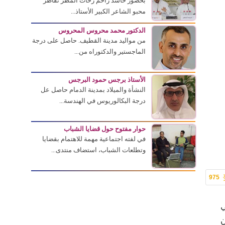
بحضور حاشد زاحم زخات المطر تقاطر
محبو الشاعر الكبير الأستاذ...
الدكتور محمد محروس المحروس
من مواليد مدينة القطيف. حاصل على درجة
الماجستير والدكتوراه من...
الأستاذ برجس حمود البرجس
النشأة والميلاد بمدينة الدمام حاصل عل
درجة البكالوريوس في الهندسة...
حوار مفتوح حول قضايا الشباب
في لفته اجتماعية مهمة للاهتمام بقضايا
وتطلعات الشباب، استضاف منتدى...
975
ي
ن