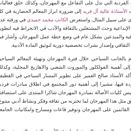
رات الفردية التي تدل على التفاعل مع المهرجان، وكذلك خلق فعاليا
الأستاذة عالية آل فريد
إلى ضرورة ابراز المعالم الحضارية في ك
ى على سبيل المثال. واستعرض
الكاتب محمد حميدي
في ورقته عد
بداعية وحث المشتغلين بالثقافة والأدب في الانخراط فيه لتطوي
افية والمبدعين بشكل عام في وضع خطة عمل المهرجان. وأشار ف
ة الثقافي وإصدار نشرات تخصصية دورية لتوثيق المادة الأدبية.
م بالجانب السياحي خلال فترة المهرجان وتهيئة المعالم السياحي
إلى أهمية الفولكلور والموروث الشعبي والاهازيج المحلية، وكذل
وأكد الأستاذ صالح العمير على تطوير المسار السياحي في القطي
دة فيها، مشيرا إلى أهمية دور المجتمع في اطلاق مبادرات فردي
يس كليات الأصالة بمبادرة المهرجان شاكرا المنتدى على استضافت
ق مثل هذا المهرجان لما تختزنه من ثقافة وفكر ونشاط أدبي متنوع
ع القائمين على المهرجان وتوفير قاعات ومسارح وامكانيات الجامع