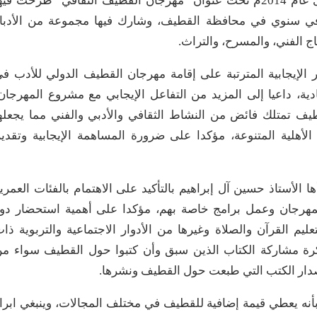
وتم بعد ذلك عرض فيلم لخلاصة ندوة نظمها المنتدى عام 2014م تحت عنوان “مهرجان القطيف الثقافي” طرحت في
قافي سنوي في محافظة القطيف، وشارك فيها مجموعة من الأدبا
اج الفني، والمسرح، والتراث.
لإيجابية المترتبة على إقامة مهرجان القطيف الدولي للأدب ف
صادية، داعيا إلى المزيد من التفاعل الإيجابي مع مشروع المهرجان
يف تمتلك فائض من النشاط الثقافي والأدبي والفني مما يجعله
الأهلية المتنوعة، مؤكدا على ضرورة المساهمة الإيجابية وتقدي
الأستاذ حسين آل إبراهيم بالتأكيد على الاهتمام بالفئات العمري
لمهرجان وعمل برامج خاصة بهم، مؤكدا على أهمية استحضار دو
يم القرآن والصلاة وغيرها من الأدوار الاجتماعية والتربوية ذا
ة مشاركة الكتاب الذين سبق وأن كتبوا حول القطيف سواء م
صدار الكتب التي طبعت حول القطيف ونشرها.
 بأنه يعطي قيمة إضافية للقطيف في مختلف المجالات، وينبغي ابرا