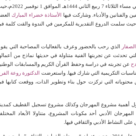
وتقديم المقترحات والتصورات العملية حوله، وذلك في مساء الثلاثاء 7 ربيع الثاني 1444هـ الموافق
 والفنانين والأدباء. وشاركت فيها
الأستاذة خضراء المبارك
العضو
 سلمت الدروع التقديرية للمكرمين في الندوة والقت كلمة ف
الصفار
الذي رحب بالحضور وعرف بالفعاليات المصاحبة التي يقو
تي تحدثت عن تجربتها الفنية متناولة في حديثها نماذج من أعماله
دح
عن تجربته في دراسة وحفظ القرآن الكريم والمسابقات الوطني
مناسبات التكريمية التي شارك فيها. واستعرضت
الدكتورة روعة الفر
ن محتوياته التي تركزت حول بناء وتطوير الذات، ووقعت كتابها ف
 أهمية مشروع المهرجان وكذلك مشروع تسجيل القطيف كمدين
لمهرجان الأدبي أحد مكونات المشروع، متناولا الأبعاد المختلف
على النشاط الأدبي والثقافي فيها.