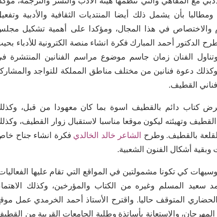
دبي مع المقاهي والتي تنظمها هيئة الأدب والنشر والترجمة، مؤكد
طالبا بأن يشمل ذلك أيضا المنتديات الثقافية والأدبية وتفعي
ام والاختصاص في هذا المجال، ومؤكدا على أهمية تشكيل مجل
 الدكتور أحمد المبارك فكرة انشاء منصة الكترونية للأدباء بحي
وتناول الفنان زمان جاسم موضوع مراسم الفنانين المنتشرة ف
كذلك دعوة فنانين من مختلف مناطق المملكة للتواجد والمشارك
ناني القطيف.
ض كتاب دائم بالقطيف اسوة بما كان معهودا من قبل، وكذل
القطيف وتهيئته ليكون موقعا مناسبا لاستقبال زوار القطيف، وكذل
لقلعة بالقطيف. وطرح
الشاعر خالد الخالدي
فكرة انشاء جناح خا
 وبقية أشكال الفنون الشعبية.
سيهات كي تكونا مشمولتين في المواقع التي تقام عليها الفعاليات
د سعيد المسلم وغيره من الكتاب والمؤرخين، وكذلك الاهتما
الحضاري المتوقف حاليا. واقترح الأستاذ أحمد الخرمدي عمل موق
المهرجان، والاستعانة بأساتذة وطلبة الجامعات القريبة من القطي