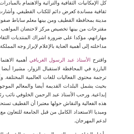
كل الإمكانيات الثقافية والتراثية والاهتمام بالمباد
ثقافية مساندة كعرض دائم للكتاب القطيفي. وأشارت
مدينة بمحافظة القطيف ومن بينها معلم ساباط صفو
مقترحات من بينها تخصيص مركز لاحتضان المواهب الإ
مهاراتهم، مؤكدا على ضرورة اشراك المنتديات الثق
مداخلته إلى أهمية العناية بالإعلام لإبراز وجه المملك
واقترح
الأستاذ عبد الرسول الغريافي
أهمية الاهتما
البارزة في المحافظة لاستقبال الزوار، مشيرا أيضا 
ترجمة محتوى الفعاليات للغات العالمية المختلفة. 
بحيث يشمل البلدات القديمة أيضا والمعالم الموجو
إبداعية. ورحب الأستاذ عبد الرحمن الخلوفي نائب رئ
هذه الفعالية والنقاش حولها معتبرا أن القطيف تستح
ومبديا الاستعداد الكامل من قبل الجامعة للتعاون م
لدعم المهرجان.