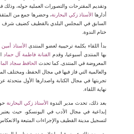
أدارها
الأستاذ زكي البحارنة
، وحضرها جمع من المثقفين
السابق في المجلس البلدي بالقطيف كضيف شرف حيث
ختام الندوة.
بدأ اللقاء بكلمة ترحيبية لعضو المنتدى
الأستاذ أمين 
بها المنتدى أسبوعيا، وقدم
الفنانة فاطمة آل حماد
ال
المعروضة في المنتدى. كما تحدث
الحافظ سجاد الما
والعالمية التي فاز فيها في مجال الحفظ، ومختلف ال
تجربتها في مجال الكتابة واصدارها الأول متحدثة ع
نهاية اللقاء.
بعد ذلك، تحدث مدير الندوة
الأستاذ زكي البحارنة
حول
إبداعية في مجال الأدب في اليونسكو، حيث يعتبر ا
لتسجيل مدينة القطيف والإجراءات المتبعة والانعكاس 