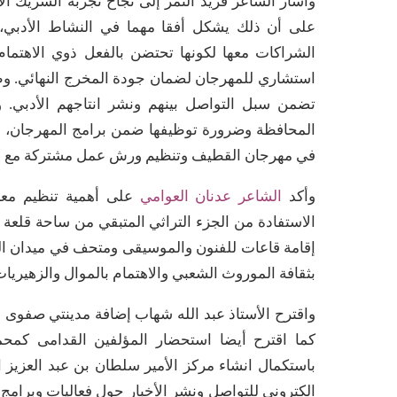
وأشار الشاعر فريد النمر إلى نجاح تجربة الشريك الأ
على أن ذلك يشكل أفقا مهما في النشاط الأدبي، وم
الشراكات معها لكونها تحتضن بالفعل ذوي الاهتم
استشاري للمهرجان لضمان جودة المخرج النهائي. وطرح
تضمن سبل التواصل بينهم ونشر انتاجهم الأدبي. 
المحافظة وضرورة توظيفها ضمن برامج المهرجان، و
في مهرجان القطيف وتنظيم ورش عمل مشتركة مع ف
وأكد
الشاعر عدنان العوامي
على أهمية تنظيم معر
الاستفادة من الجزء التراثي المتبقي من ساحة قلعة 
إقامة قاعات للفنون والموسيقى ومتحف في ميدان ا
بثقافة الموروث الشعبي والاهتمام بالموال والزهيريات
واقترح الأستاذ عبد الله شهاب إضافة مدينتي صفوى و
كما اقترح أيضا استحضار المؤلفين القدامى كمحم
باستكمال انشاء مركز الأمير سلطان بن عبد العزيز 
الكتروني للتواصل ونشر الأخبار حول فعاليات وبرامج 