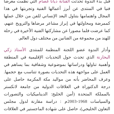
قبل بدء الندوة تحدثت
الفنانة ديانا عصام
التي نظمت معرضا
فنيا في المنتدى عن أبرز أعمالها الفنية وتجربتها في هذا
المجال واهتمامها بتناول البعد الإنساني للفن من خلال عملها
كممرضة ومحاولتها في إبراز مشاعر مرضاها والترويح عنهم،
كما عرضت فلما مصورا عن مشاركتها الفنية الأخيرة في رحلة
للهند من مجموعة من الفنانين من مختلف دول العالم.
وأدار الندوة عضو اللجنة المنظمة للمنتدى
الأستاذ زكي
البحارنة
الذي تحدث حول التحديات الإقليمية في المنطقة
وأهمية تناولها ودراساتها بموضوعية وشفافية بما يساهم في
العمل على مواجهة هذه التحديات بصورة تتناسب مع حجمها.
وعرف المحاضر بأنه من مواليد مكة المكرمة حاصل على
درجة الدكتوراة في العلاقات الدولية من جامعة لانكستر
بالمملكة المتحدة (أمن الخليج: الديناميكيات والتصورات
والسياسات 1968-2003م : دراسة مقارنة لدول مجلس
التعاون الخليجي)، حاصل على شهادة الماجستير في العلاقات