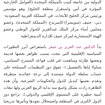
الدولية من جامعة كينت بالمملكة المتحدة (العوامل الخارجية
المؤثرة في أمن واستقرار منطقة الخليج). وهو مؤسس
ورئيس مركز الخليج للأبحاث، في المملكة العربية السعودية-
دبي- جنيف (سويسرا)-كامبريدج (المملكة المتحدة)، وعضو
مجلس أمناء مركز الملك عبدالعزيز للحوار الوطني وعضو
الهيئة الإستشارية لمركز جنيف للإدارة الديمقراطية.
بدأ
الدكتور عبد العزيز بن صقر
باستعراض أبرز التطورات
السياسية الإقليمية التي نتجت بسبب ظواهر بعضها قديمة
وبعضها طارئة وساهمت في قلب قواعد المسرح السياسي،
متناولا إياها بالتفصيل:1- تفوق دور التنظيمات المسلحة على
حساب سلطة الدولة مستندة إلى نزعة عقائدية متطرفة
وتقدم نفسها كبديل للدول والحكومات الشرعية، وأن هذه
الظاهرة زادت بشكل واسع منذ بداية الربيع العربي ولها تبعات
أمنية خطيرة على المستوى الإقليمي والدولي.2- تراجع دور
الدول الكبرى في المنطقة واضمحلال نفوذها وتأثيرها تدريجيا