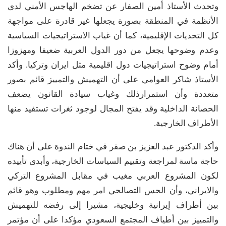
وتحدث الأستاذ أمين الصفار عن تضخم الهاجس الأمني لدى
الأنظمة في المنطقة بصورة يجعلها غير قادرة على مواجهة
كل التحديات الإقليمية، كما أن غياب الاستراتيجيات السياسية
وعدم وضوحها يجعل من دور الدول العربية ضعيفا ومهزوزا
أمام وضوح استراتيجيات دول اقليمية مثل ايران وتركيا. وأكد
الأستاذ شاكر العوامي على أن التهميش والتمييز قائم بصور
متعددة وأن استمرارذلك وغياب سيادة القانون يضعف
الحصانة الداخلية وقد يفتح المجال لوجود ثغرات تستفيد منها
الأطراف الخارجية.
وأكد الدكتور عبد العزيز بن صقر في ختام الندوة على أن هناك
حاجة ماسة لمراجعة وتقييم السياسات الخارجية، وأبدى تأييده
لكون المشروع العربي مغيب في مقابل المشروع التركي
والايراني، وأن الحس التصالحي امر مهم ومطلوب وهو قائم
بين أطراف إيرانية وخليجية، مشيرا إلى رفضه للتهميش
والتمييز بين أطياف المجتمع السعودي مؤكدا على أن مؤتمر