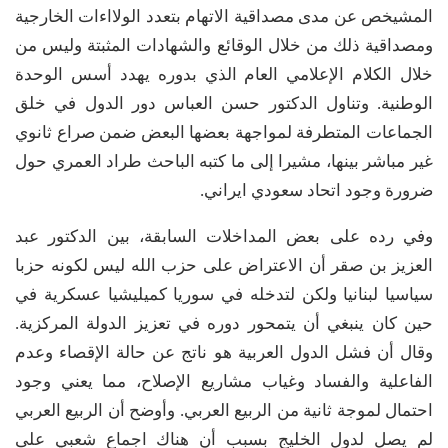
المشيخص عن مدى مصداقية الاتهام بتعدد الولااءات الخارجية
ومصداقية ذلك من خلال الوقائع والشهادات المثبتة وليس من
خلال الكلام الإعلامي العام الذي بدوره يهدد أسس الوحدة
الوطنية. وتناول الدكتور حسن العباس دور الدول في خلق
الجماعات المتطرفة لمواجهة بعضها البعض ضمن صراع ثانوي
غير مباشر بينها، مشيرا إلى ما كتبه الباحث طراد العمري حول
ضرورة وجود اتحاد سعودي ايراني.
وفي رده على بعض المداخلات السابقة، بين الدكتور عبد
العزيز بن صقر أن الاعتراض على حزب الله ليس لكونه حزبا
سياسيا لبنانيا ولكن لتدخله في سوريا كميليشيا عسكرية في
حين كان ينبغي أن يتمحور دوره في تعزيز الدولة المركزية.
وقال أن فشل الدول العربية هو ناتج عن حالة الإقصاء وعدم
الفاعلية والفساد وغياب مشاريع الإصلاح، مما يعني وجود
احتمال لموجة ثانية من الربيع العربي. وأوضح أن الربيع العربي
لم يصل لدول الخليج بسبب أن هناك اجماع شعبي على