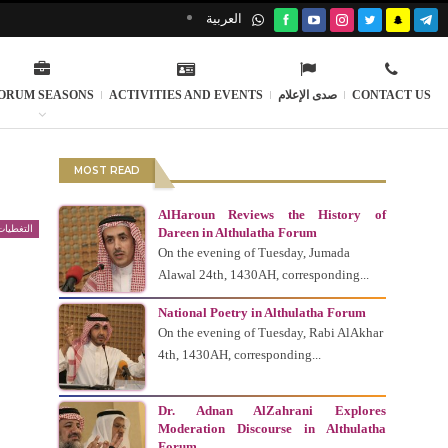
العربية
ORUM SEASONS
ACTIVITIES AND EVENTS
صدى الإعلام
CONTACT US
MOST READ
AlHaroun Reviews the History of
التغطيات 
Dareen in Althulatha Forum
On the evening of Tuesday, Jumada
Alawal 24th, 1430AH, corresponding...
National Poetry in Althulatha Forum
On the evening of Tuesday, Rabi AlAkhar
4th, 1430AH, corresponding...
Dr. Adnan AlZahrani Explores
Moderation Discourse in Althulatha
Forum