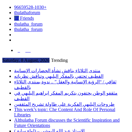
96659528-1030+
thulathaforum
Friends
thulatha_forum
thulatha_forum
العربية
Saturday, 8 August, 2026
Trending
منتدى الثلاثاء يناقش نشأة الحضارات الإنسانية
القطيف تحتفي بالمفكر البليهي وتناقش نظرياته
ثقافي / “الرؤية الإنسانية والعقل” .. ندوة بمنتدى الثلاثاء
بالقطيف
مثقفو الوطن يحتفون بتكريم المفكر ابراهيم البليهي في
القطيف
طروحات البليهي الفكرية على طاولة تشريح المثقفين
This week’s topic: Che Content And Role Of Personal
Libraries
Althulatha Forum discusses the Scientific Inspiration and
Future Orientations
الاستاذ عبد الله البوشي – (لواء سابق)