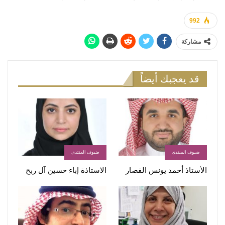
992
مشاركة
قد يعجبك أيضاً
ضيوف المنتدى
ضيوف المنتدى
الأستاذ أحمد يونس القصار
الاستاذة إباء حسين آل ربح