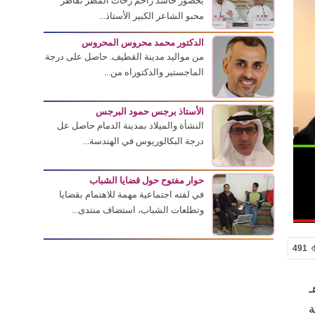
بحضور حاشد زاحم زخات المطر تقاطر
محبو الشاعر الكبير الأستاذ...
الدكتور محمد محروس المحروس
من مواليد مدينة القطيف. حاصل على درجة
الماجستير والدكتوراه من...
الأستاذ برجس حمود البرجس
النشأة والميلاد بمدينة الدمام حاصل عل
درجة البكالوريوس في الهندسة...
حوار مفتوح حول قضايا الشباب
في لفته اجتماعية مهمة للاهتمام بقضايا
وتطلعات الشباب، استضاف منتدى...
491
ن، استضاف منتدى الثلاثاء الثقافي مساء الثلاثاء 28 جمادى الأول 1442هـ
ة