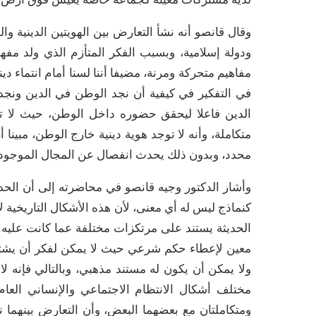
وقال قانصو أنه نشأ التعارض بين الهويتين الدينية و
ودولة إسلامية، وبسبب الفكر المتأزم الذي ولد مفه
مفاهيم متحركة ومرنة، مضيفا أننا لسنا أمام انتماء د
في التفكير في كيفية أن نجد الوطن في الدين ونجد
الدين فاعلا ليحقق حضوره داخل الوطن، حيث لا توج
متكاملة، وأنه لا توجد هوية دينية خارج الوطن، مبينا
محدد، وبدون ذلك يحدث انفصال عن المجال الموجود فيه
وأشار الدكتور وجيه قانصو في محاضرته إلى أن الحدي
كنماذج ليس له أي معنى، لأن هذه الأشكال التاريخية ل
الحديثة يستند على مرتكزات مختلفة عما كانت عليه 
معين لإعطاء حكم شرعي حيث لا يمكن لفكر أن يشتغل
ولا يمكن أن يكون له مستند مذهبي، وبالتالي فإنه لا 
مختلف أشكال الانتظام الاجتماعي والإنساني العام، 
ومتكاملتان مع بعضهما البعض، وأن التعارض بينهما 