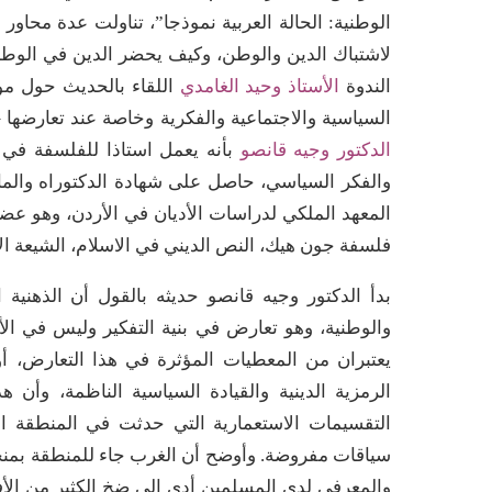
الوطنية: الحالة العربية نموذجا”، تناولت عدة محاور
لاشتباك الدين والوطن، وكيف يحضر الدين في الوطن؟
الندوة
الأستاذ وحيد الغامدي
اللقاء بالحديث حول موض
السياسية والاجتماعية والفكرية وخاصة عند تعارضها –
الدكتور وجيه قانصو
بأنه يعمل استاذا للفلسفة في 
والفكر السياسي، حاصل على شهادة الدكتوراه والم
المعهد الملكي لدراسات الأديان في الأردن، وهو عضو 
فلسفة جون هيك، النص الديني في الاسلام، الشيعة الام
بدأ الدكتور وجيه قانصو حديثه بالقول أن الذهنية 
والوطنية، وهو تعارض في بنية التفكير وليس في الأ
يعتبران من المعطيات المؤثرة في هذا التعارض، أول
الرمزية الدينية والقيادة السياسية الناظمة، وأ
التقسيمات الاستعمارية التي حدثت في المنطقة ا
سياقات مفروضة. وأوضح أن الغرب جاء للمنطقة بمن
والمعرفي لدى المسلمين أدى إلى ضخ الكثير من ال