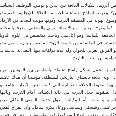
 من أبرزها: اشكالات العلاقة بين الدين والوطن، التوظيف السياس
، وعرض لنماذج اجتماعية ناجزة من العلاقة الإيجابية. وقدم مدي
وع الهوية في المنطقة العربية وكونها مولدة للعديد من الأزما
 كما يطرح البعض – مع الانتماء الديني والمذهبي، معرفا بالمحاض
الجامعة اللبنانية، وهو اكاديمي وباحث متخصص في علوم التأوي
اجستير في الفلسفة من جامعة الروح المقدس بلبنان، وشغل مدي
الفريق العربي للحوار، وله عدة مؤلفات منها: التعددية الدينية ف
امية بين النص والتاريخ.
العربية تحمل بشكل راسخ اعتقادا بالتعارض بين الهويتين الديني
داء وله علاقة بالسياق التاريخي للمنطقة، موضحا أن هناك عاملي
هما سقوط الخلافة العثمانية التي كانت تعتبر الاطار الجامع بي
ن هذا السقوط جعل العرب في حالة انكشاف أمام الغرب، وثانيه
لعربية واسست أمما وكيانات لدول حديثة بالمعنى الشكلي ضم
جز علمي وفلسفي وسياسي ووعاء فكري شامل، وأن الفراغ الفكر
أفكار وإلى ضعف واضح ليس فقط في مقاومتها، بل حتى في فهمها