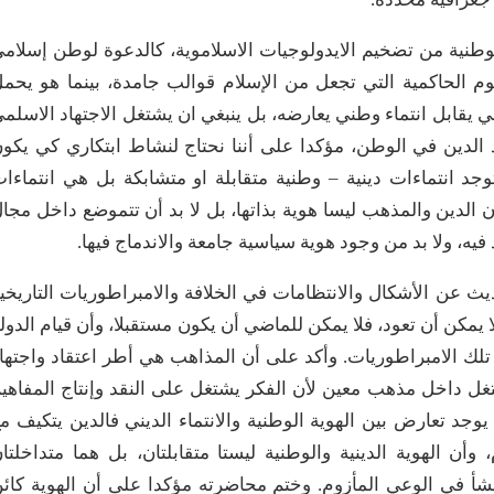
الوطنية من تضخيم الايدولوجيات الاسلاموية، كالدعوة لوطن إسلام
وم الحاكمية التي تجعل من الإسلام قوالب جامدة، بينما هو يحم
يني يقابل انتماء وطني يعارضه، بل ينبغي ان يشتغل الاجتهاد الاسلم
 الدين في الوطن، مؤكدا على أننا نحتاج لنشاط ابتكاري كي يكو
د انتماءات دينية – وطنية متقابلة او متشابكة بل هي انتماءا
 أن الدين والمذهب ليسا هوية بذاتها، بل لا بد أن تتموضع داخل مجا
، ولا بد من وجود هوية سياسية جامعة والاندماج فيها.
ث عن الأشكال والانتظامات في الخلافة والامبراطوريات التاريخي
ا يمكن أن تعود، فلا يمكن للماضي أن يكون مستقبلا، وأن قيام الدول
تلك الامبراطوريات. وأكد على أن المذاهب هي أطر اعتقاد واجتها
 داخل مذهب معين لأن الفكر يشتغل على النقد وإنتاج المفاهي
يوجد تعارض بين الهوية الوطنية والانتماء الديني فالدين يتكيف م
وأن الهوية الدينية والوطنية ليستا متقابلتان، بل هما متداخلتا
نشأ في الوعي المأزوم. وختم محاضرته مؤكدا على أن الهوية كائ