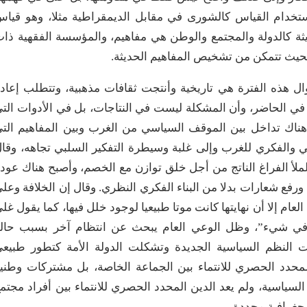
تخدام القياس كالشورى في مقابل الديمقراطية مثلا، وهو قيا
ة كالدولة والمجتمع والوطن هي مفاهيم، والمؤسسة الفقهية ذا
 بحيث تتمكن من تشخيص المفاهيم الحديثة.
ال هذه الفترة هي تاريخية وأنتجت ثقافات مذهبية، وتتطلب إعاد
 الحاضر، وأن المشكلة ليست في النتاجات، بل في الأدوات الت
هناك تداخل بين الموقف السياسي من الغرب وبين المفاهيم الت
والفكري للغرب وإلى غلبة وسيطرة التفكير السلبي تجاهه، وقا
لملأ الفراغ الناتج من أجل خلق توازن مع الخصم، وأصبح هناك عود
، ورفع شعارات بدلا من البناء الفكري النظري. وقال إن الخلافة وعل
عام إلا أن نهايتها كانت موتا طبيعيا لوجود خلل فيها، كما يقول غل
في شيء”، وظل الوعي العام يبحث عن انتظام آخر بسبب حال
ءت النظم السياسية الجديدة وتشكلت الدولة الأمة كتطور طبيع
المحدد الحصري للانتماء بين الجماعة الخاصة، بل مشتركات وطني
 السياسية، ولم يعد الدين المحدد الحصري للانتماء بين أفراد مجتم
غرافية محددة.