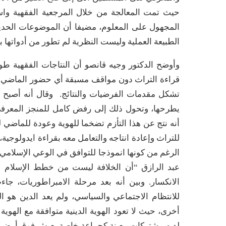
حيث تمت المعالجة من خلال المرجعية الفقهية واس
المجهول على المعلوم، مضيفا أن الموضوعات الحديث
الطبيعة العملية وليست النظرية لم تطور من أدواتها
وأوضح الدكتور وجيه قانصو أن النتاجات الفقهية طو
قراءة التراث دون مواقف مسبقة أي حضور الماضي في
تشكل مقدمات الفرضيات والنتائج. وقال أنه أصبح 
يطرحها، وتحول ذلك إلى رفض كامل للمنجز المعرفي 
أنه نتج عن هذا التأزم تضخما للهوية وعودة للماضي 
للتراث وإعادة انتاجه والتعامل معه بقراءة ايدولوجية
الرغم من كونها انموذجا للتوافق في الوعي الإسلامي ال
عبد الرازق “أن الخلافة ليست من خطط الإسلام 
الانكسار. وبين أنه بعد مرحلة الامبراطوريات، جا
للانتظام الاجتماعي والسياسي، ولم يعد الدين هو 
أخرى، حيث لا تعود الهوية الدينية متوافقة مع الهوية
لديه مشتركات معينة كجماعة خاصة يعيش فوق أرض ج