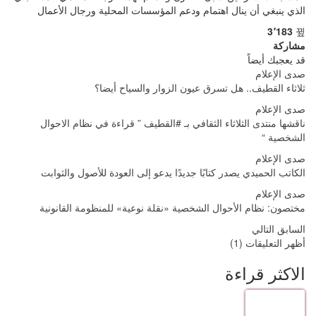
الذي ينبغي أن ينال اهتمام ودعم المؤسسات المحلية ورجال الأعمال
3٬183
مشاركة
قد يعجبك أيضاً
صدى الإعلام
ثلاثاء القطيف.. هل تسرق عيون الزوار والسياح أيضا؟
صدى الإعلام
ناقشها منتدى الثلاثاء الثقافي بـ #القطيف ” قراءة في نظام الاحوال
الشخصية “
صدى الإعلام
الكاتب الحميدي يصدر كتابًا جديدًا يدعو إلى العودة للأصول والثوابت
صدى الإعلام
مختصون: نظام الأحوال الشخصية «نقلة نوعية» للمنظومة القانونية
السابق
التالي
أظهر التعليقات (1)
الاكثر قراءة