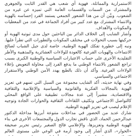
الاستمرارية والمماثلة، فهوية أي شعب هي القدر الثابت والجوهري
والمشترك من السمات والقسمات العامة التي تميزه عن غيره من
الشعوب. وبيَّن أن من هذا الشعور الجمعي يستمد الفرد إحساسه بالهوية
والانتماء المشترك مع عدد كبير من أفراد الجماعة في عدد من المعطيات
والمكونات والأهداف.
وأشار الشايب إلى الخلاف الدائر بين الباحثين حول مدى ثبوتية الهوية أو
حركيتها بسبب التحولات في مختلف المكونات والتطورات التي تطرأ عليها.
ونبه إلى خطورة تفكك الهوية الوطنية، خاصة لدى جيل الشباب لصالح
الانتماءات والهويات الفرعية كالعودة للولاءات العشائرية والمذهبية والأطر
التقليدية الأخرى على حساب الاعتبارات السياسية والوطنية الكبرى بسبب
تراجع الشعور بالانتماء الوطني ما يدفع الفرد إلى محاولة التعويض بإعلاء
الولاءات الفرعية. وأكد أن ذلك بالطبع يهدد الأمن الوطني والاستقرار
الاجتماعي والسياسي.
وفي نهاية حديثه، أكد الشايب مجموعة من السبل التي تسهم في تعزيز
الهوية بالمجالات الفكرية والقانونية والسياسية والإعلامية والثقافية
والاقتصادية، مشيراً إلى عدة مجالات تطبيقية على الواقع المحلي
كالتواصل الاجتماعي وتكثيف اللقاءات الثقافية والحوارات الجادة وتوجيه
الإعلام ليصب في تعزيز الهوية الوطنية.
شارك عديد من الحضور في مداخلات متنوعة أبرزها مداخلة الدكتور
عبدالرحمن الحماد، الذي ناقش تجارب الدول والمجتمعات الأخرى في بناء
الهوية الوطنية وتعزيزها، والإعلامي فالح الصغير رئيس تحرير صحيفة
«الحوار»، الذي أشار إلى وجود أزمة في الوعي على مستوى العالم