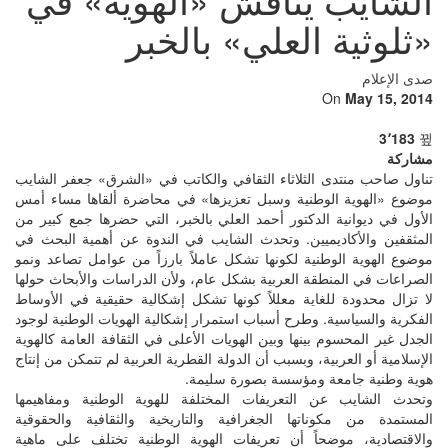
«ثلوثية العلي» بالخبر
صدى الإعلام
On
May 15, 2014
3٬183
مشاركة
تناول صاحب منتدى الثلاثاء الثقافي والكاتب في «الشرق» جعفر الشايب
موضوع «الهوية الوطنية وسبل تعزيزها» في محاضرة ألقاها مساء أمس
الأول في ديوانية الدكتور أحمد العلي بالخبر، التي حضرها جمع كبير من
المثقفين والأكاديميين. وتحدث الشايب في الندوة عن أهمية البحث في
موضوع الهوية الوطنية لكونها تشكل عاملاً بارزاً من عوامل تصاعد ونمو
الصراعات في المنطقة العربية بشكل عام، ولأن الدراسات والأبحاث حولها
لا تزال محدودة للغاية معللاً كونها تشكل إشكالية حقيقية في الأوساط
الفكرية والسياسية. وطرح أسباب استمرار إشكالية الهويات الوطنية لوجود
الجدل غير المحسوم بينها وبين الهويات الأعلى في الثقافة العامة كالهوية
الإسلامية أو العربية، وبسبب أن الدولة القطرية العربية لم تتمكن من إنتاج
هوية وطنية جامعة ومؤسسة بصورة سليمة.
وتحدث الشايب عن التعريفات المختلفة للهوية الوطنية ومفاهيمها
المستمدة من مكوناتها الجغرافية والتاريخية والثقافية والحقوقية
والاقتصادية، موضحاً أن تعريفات الهوية الوطنية تختلف على ماهية