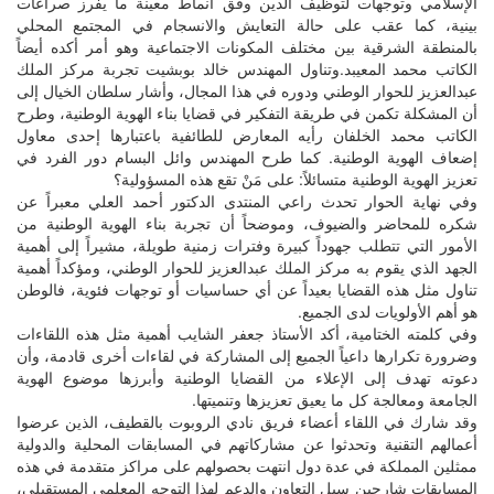
الإسلامي وتوجهات لتوظيف الدين وفق أنماط معينة ما يفرز صراعات
بينية، كما عقب على حالة التعايش والانسجام في المجتمع المحلي
بالمنطقة الشرقية بين مختلف المكونات الاجتماعية وهو أمر أكده أيضاً
الكاتب محمد المعيبد.وتناول المهندس خالد بوبشيت تجربة مركز الملك
عبدالعزيز للحوار الوطني ودوره في هذا المجال، وأشار سلطان الخيال إلى
أن المشكلة تكمن في طريقة التفكير في قضايا بناء الهوية الوطنية، وطرح
الكاتب محمد الخلفان رأيه المعارض للطائفية باعتبارها إحدى معاول
إضعاف الهوية الوطنية. كما طرح المهندس وائل البسام دور الفرد في
تعزيز الهوية الوطنية متسائلاً: على مَنْ تقع هذه المسؤولية؟
وفي نهاية الحوار تحدث راعي المنتدى الدكتور أحمد العلي معبراً عن
شكره للمحاضر والضيوف، وموضحاً أن تجربة بناء الهوية الوطنية من
الأمور التي تتطلب جهوداً كبيرة وفترات زمنية طويلة، مشيراً إلى أهمية
الجهد الذي يقوم به مركز الملك عبدالعزيز للحوار الوطني، ومؤكداً أهمية
تناول مثل هذه القضايا بعيداً عن أي حساسيات أو توجهات فئوية، فالوطن
هو أهم الأولويات لدى الجميع.
وفي كلمته الختامية، أكد الأستاذ جعفر الشايب أهمية مثل هذه اللقاءات
وضرورة تكرارها داعياً الجميع إلى المشاركة في لقاءات أخرى قادمة، وأن
دعوته تهدف إلى الإعلاء من القضايا الوطنية وأبرزها موضوع الهوية
الجامعة ومعالجة كل ما يعيق تعزيزها وتنميتها.
وقد شارك في اللقاء أعضاء فريق نادي الروبوت بالقطيف، الذين عرضوا
أعمالهم التقنية وتحدثوا عن مشاركاتهم في المسابقات المحلية والدولية
ممثلين المملكة في عدة دول انتهت بحصولهم على مراكز متقدمة في هذه
المسابقات شارحين سبل التعاون والدعم لهذا التوجه المعلمي المستقبلي،