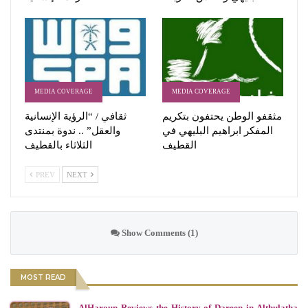
MEDIA COVERAGE
MEDIA COVERAGE
مثقفو الوطن يحتفون بتكريم
ثقافي / “الرؤية الإنسانية
المفكر ابراهيم البليهي في
والعقل” .. ندوة بمنتدى
القطيف
الثلاثاء بالقطيف
PREV
NEXT
Show Comments (1)
MOST READ
AlHaroun Reviews the History of Dareen in Althulatha