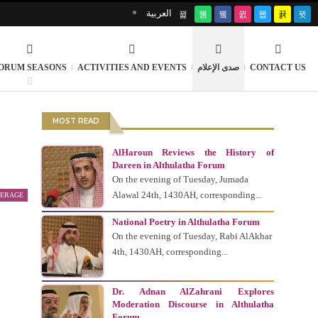
العربية
ORUM SEASONS
ACTIVITIES AND EVENTS
صدى الإعلام
CONTACT US
MOST READ
AlHaroun Reviews the History of
Dareen in Althulatha Forum
On the evening of Tuesday, Jumada
Alawal 24th, 1430AH, corresponding...
VERAGE
National Poetry in Althulatha Forum
On the evening of Tuesday, Rabi AlAkhar
4th, 1430AH, corresponding...
Dr. Adnan AlZahrani Explores
Moderation Discourse in Althulatha
Forum