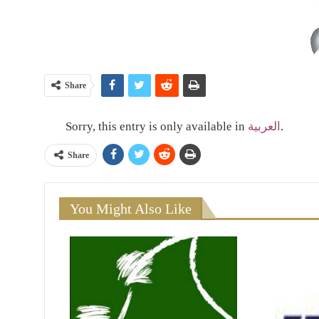
Share
Sorry, this entry is only available in
العربية
.
Share
You Might Also Like