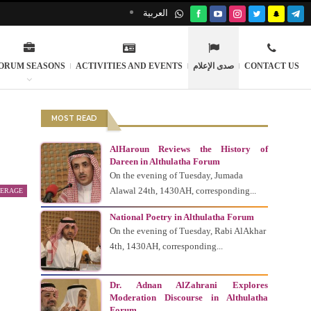
العربية
ORUM SEASONS
ACTIVITIES AND EVENTS
صدى الإعلام
CONTACT US
MOST READ
AlHaroun Reviews the History of
Dareen in Althulatha Forum
On the evening of Tuesday, Jumada
Alawal 24th, 1430AH, corresponding...
VERAGE
National Poetry in Althulatha Forum
On the evening of Tuesday, Rabi AlAkhar
4th, 1430AH, corresponding...
Dr. Adnan AlZahrani Explores
Moderation Discourse in Althulatha
Forum