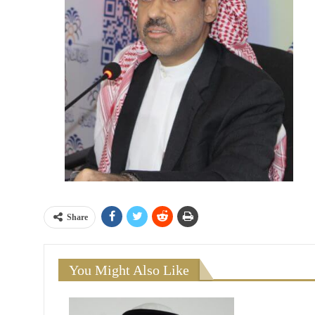
Share
You Might Also Like