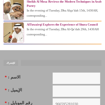
Sheikh Al Mosa Reviews the Modern Techniques in Arab
Poetry
In the evening of Tuesday, Dhu Alqa’dah 15th, 1430AH,
corresponding...
AlTuwairqi Explores the Experience of Shura Council
In the evening of Tuesday, Dhu Al-Qa’dah 29th, 1430AH
corresponding...
للإشتراك
*
الاسم :
*
الإيميل :
*
رقم الموبايل :