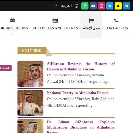
العربية
ORUM SEASONS
ACTIVITIES AND EVENTS
صدى الإعلام
CONTACT US
MOST READ
AlHaroun Reviews the History of
VERAGE
Dareen in Althulatha Forum
On the evening of Tuesday, Jumada
Alawal 24th, 1430AH, corresponding...
National Poetry in Althulatha Forum
On the evening of Tuesday, Rabi AlAkhar
4th, 1430AH, corresponding...
Dr. Adnan AlZahrani Explores
Moderation Discourse in Althulatha
Forum