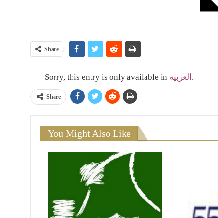
Share
Sorry, this entry is only available in
العربية
.
Share
You Might Also Like