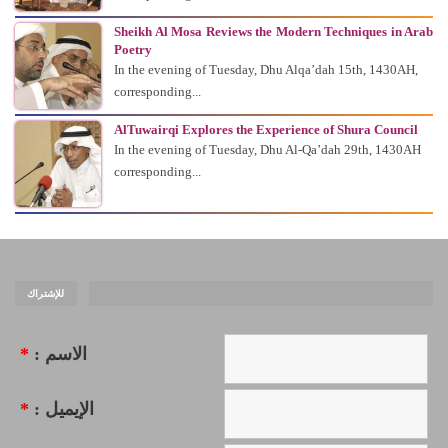
Sheikh Al Mosa Reviews the Modern Techniques in Arab
Poetry
In the evening of Tuesday, Dhu Alqa’dah 15th, 1430AH,
corresponding...
AlTuwairqi Explores the Experience of Shura Council
In the evening of Tuesday, Dhu Al-Qa’dah 29th, 1430AH
corresponding...
للإشتراك
*
الاسم :
*
الإيميل :