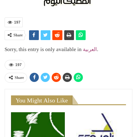
197
Share
Sorry, this entry is only available in
العربية
.
197
Share
You Might Also Like