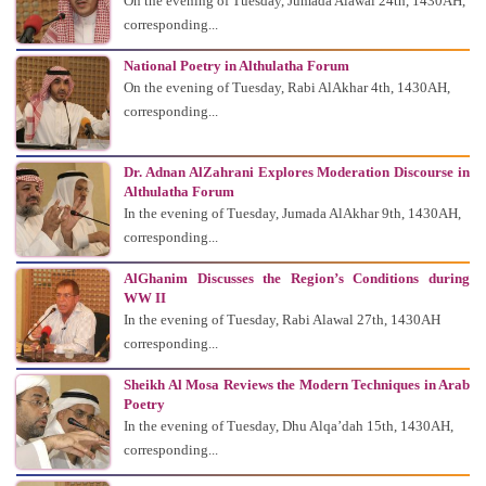
On the evening of Tuesday, Jumada Alawal 24th, 1430AH,
corresponding...
National Poetry in Althulatha Forum
On the evening of Tuesday, Rabi AlAkhar 4th, 1430AH,
corresponding...
Dr. Adnan AlZahrani Explores Moderation Discourse in
Althulatha Forum
In the evening of Tuesday, Jumada AlAkhar 9th, 1430AH,
corresponding...
AlGhanim Discusses the Region’s Conditions during
WW II
In the evening of Tuesday, Rabi Alawal 27th, 1430AH
corresponding...
Sheikh Al Mosa Reviews the Modern Techniques in Arab
Poetry
In the evening of Tuesday, Dhu Alqa’dah 15th, 1430AH,
corresponding...