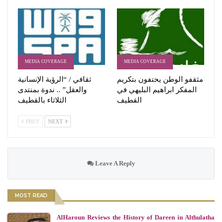
MEDIA COVERAGE
MEDIA COVERAGE
مثقفو الوطن يحتفون بتكريم
ثقافي / “الرؤية الإنسانية
المفكر ابراهيم البليهي في
والعقل” .. ندوة بمنتدى
القطيف
الثلاثاء بالقطيف
PREV
NEXT
Leave A Reply
MOST READ
AlHaroun Reviews the History of Dareen in Althulatha