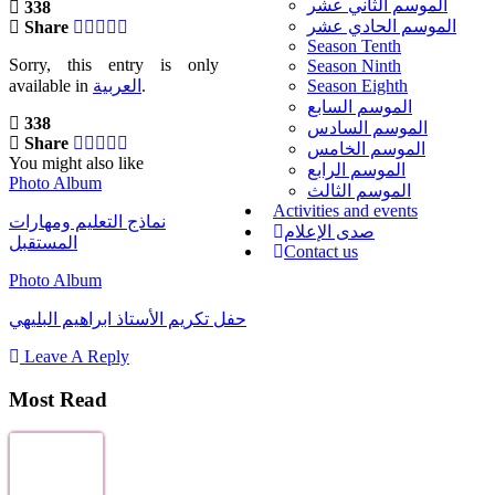
الموسم الثاني عشر
338
الموسم الحادي عشر
Share
Season Tenth
Sorry, this entry is only
Season Ninth
available in
العربية
.
Season Eighth
الموسم السابع
338
الموسم السادس
Share
الموسم الخامس
You might also like
الموسم الرابع
Photo Album
الموسم الثالث
Activities and events
نماذج التعليم ومهارات
صدى الإعلام
المستقبل
Contact us
Photo Album
حفل تكريم الأستاذ ابراهيم البليهي
Leave A Reply
Most Read