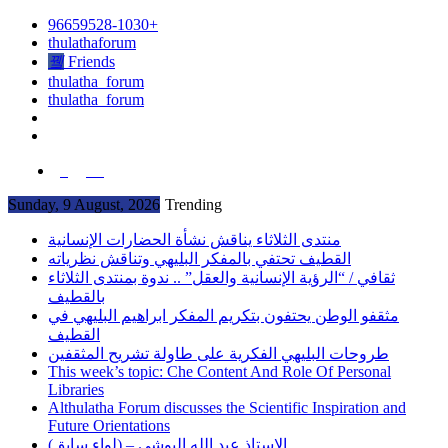
96659528-1030+
thulathaforum
Friends
thulatha_forum
thulatha_forum
العربية
Sunday, 9 August, 2026
Trending
منتدى الثلاثاء يناقش نشأة الحضارات الإنسانية
القطيف تحتفي بالمفكر البليهي وتناقش نظرياته
ثقافي / “الرؤية الإنسانية والعقل” .. ندوة بمنتدى الثلاثاء
بالقطيف
مثقفو الوطن يحتفون بتكريم المفكر ابراهيم البليهي في
القطيف
طروحات البليهي الفكرية على طاولة تشريح المثقفين
This week’s topic: Che Content And Role Of Personal
Libraries
Althulatha Forum discusses the Scientific Inspiration and
Future Orientations
الاستاذ عبد الله البوشي – (لواء سابق)