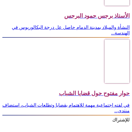
الأستاذ برجس حمود البرجس
النشأة والميلاد بمدينة الدمام حاصل عل درجة البكالوريوس في
الهندسة...
حوار مفتوح حول قضايا الشباب
في لفته اجتماعية مهمة للاهتمام بقضايا وتطلعات الشباب، استضاف
منتدى...
للإشتراك