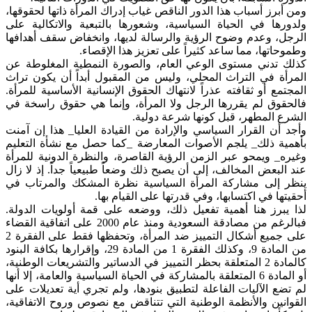
ومن أبرز أسباب هذا الدور الناقص غياب إدراك المرأة ذاتها لحقوقها،
ولدورها في الحياة السياسية، وشعورها بالتبعية والاتكالية على
الرجل، وعدم وضوح الرؤية والرسالة لديها، وانخفاض سقف أهدافها
وطموحاتها، مما ساعد كثيراً على تعزيز هذا الإقصاء.
كذلك تدني مستوى الوعي العام، والصورة النمطية المغلوطة عن
المرأة في التراث المحلي، وليس من المقبول أبداً أن يكون تراث
المجتمع أو ثقافته عذراً لانتهاك الحقوق الإنسانية الأساسية للمرأة.
فالحقوق لم يقررها الرجل ولا المرأة، وإنما هي حقوق راسخة في
الشرع المطهر، قبل كونها شرعة دولية.
وأجد أن القرار السياسي والإرادة من القيادة العليا_ هذا إن آمنت
بأهمية ذلك_ يلجم الأصوات المعارضة _كما حصل مع نشأة التعليم
وغيره_ ويمحو عبر الزمن الرؤية القاصرة، والنظرة الدونية للمرأة
عند البعض المخالف، إلى أن يصبح ذلك وضعاً طبيعياً جداً. إذ لا زال
ينظر إلى مشاركة المرأة السياسية نظرة المشكك والمرتاب في
أحقيتها في اكتسابها، وفي قدرتها على القيام بها.
لذا يبرز هنا أهمية تفعيل ذلك، ووضعه على قمة أولويات الدولة.
فبالرغم من مصادقة السعودية ومنذ عام 2000 على اتفاقية القضاء
على جميع أشكال التمييز ضد المرأة، وتحفظها فقط على الفقرة 2
من المادة 9، وكذلك الفقرة 1 من المادة 29، وإقرارها بكافة البنود
كالمادة 2 المتعلقة بحظر التمييز في الدساتير والتشريعات الوطنية،
أو المادة 6 المتعلقة بالمشاركة في الحياة السياسية والعامة، إلا أنها
لم تضع الآليات الفاعلة لتطبيق بنودها، ولم تجري أية تعديلات على
القوانين والأنظمة الوطنية التي تتناقض مع نصوص وروح الاتفاقية،