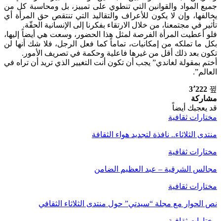
جميع المواد والقوانين التي تنطوي على تمييز، بل ومحاسبة كل من
يخالفها، وإن لا يكون للأعراف والتقاليد التي تنتقص حق المرأة أي
تأثير في مجتمعنا، من خلال الارتقاء بفكرنا إلى الإنسانية الحقّة.
فلو أعطيت المرأة الفرصة لمثل هذا الحضور، وسعت هي أيضاً إليها،
بكل ما تملكه من إمكانيات، تماماً كما فعل الرجل، فلا شك أنها لن
تكون بعد ذلك أقل من غيرها فاعلية وحكمة في تصريف الأمور.
أختم بمقولة لغاندي” يجب أن تكون أنت التغيير الذي تريد أن تراه في
العالم”.
3٬222
مشاركة
قد يعجبك أيضاً
مختارات ثقافية
منتدى الثلاثاء.. نافذة لتجديد هواء الثقافة
مختارات ثقافية
مجالس الشرقية – عبد العظيم الضامن
مختارات ثقافية
نص الحوار مع مجلة “سيدتي” حول منتدى الثلاثاء الثقافي
مختارات ثقافية