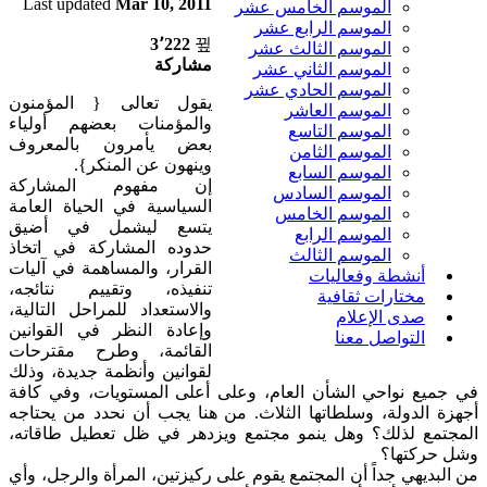
Last updated
Mar 10, 2011
الموسم الخامس عشر
الموسم الرابع عشر
3٬222
الموسم الثالث عشر
مشاركة
الموسم الثاني عشر
الموسم الحادي عشر
يقول تعالى { المؤمنون
الموسم العاشر
والمؤمنات بعضهم أولياء
الموسم التاسع
بعض يأمرون بالمعروف
الموسم الثامن
وينهون عن المنكر}.
الموسم السابع
إن مفهوم المشاركة
الموسم السادس
السياسية في الحياة العامة
الموسم الخامس
يتسع ليشمل في أضيق
الموسم الرابع
حدوده المشاركة في اتخاذ
الموسم الثالث
القرار، والمساهمة في آليات
أنشطة وفعاليات
تنفيذه، وتقييم نتائجه،
مختارات ثقافية
والاستعداد للمراحل التالية،
صدى الإعلام
وإعادة النظر في القوانين
التواصل معنا
القائمة، وطرح مقترحات
لقوانين وأنظمة جديدة، وذلك
في جميع نواحي الشأن العام، وعلى أعلى المستويات، وفي كافة
أجهزة الدولة، وسلطاتها الثلاث. من هنا يجب أن نحدد من يحتاجه
المجتمع لذلك؟ وهل ينمو مجتمع ويزدهر في ظل تعطيل طاقاته،
وشل حركتها؟
من البديهي جداً أن المجتمع يقوم على ركيزتين، المرأة والرجل، وأي