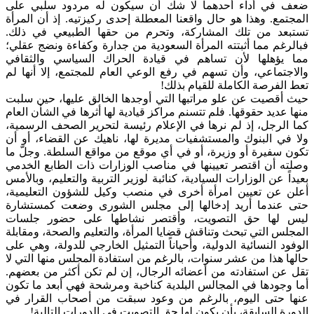
ضعف في أداء أحدهما لا شك أن سيكون له مردود سلبي على
المجتمع. وهذا هو حال واقعنا المعطلة إحدى ركيزتيه. إذ أن المرأة
تستبعد من تلك المشاركة، وتحرم من حقها الطبيعي في ذلك.
فبالرغم مما أثبتته المرأة السعودية من جدارة وكفاءة ونضج عقلي؛
مما يؤهلها لأن تساهم في قيادة الحراك السياسي والثقافي
والاجتماعي، وأن تسهم في رفع الوعي العام للمجتمع، إلا أنها لم
تعط الفرصة الكاملة للقيام بذلك!
حيث أقصيت عن علو مراتبها التي أوجدها الخالق عليها، حين سلبت
منها عديد حقوقها. فلم تتسنم مراكز قيادية لها أثرها في الشأن العام
كما الرجل، إذ لم نرها في الإعلام رئيسة لتحرير الصحف الرسمية،
ولا في البنوك والمستشفيات مديرة لها، ناهيك عن القضاء، أو أن
تكون سفيرة أو وزيرة، أو في أي موقع من مواقع السلطة. وجلّ ما
وصلته أن اقتصر تعيينها في مناصب الوزارات ذات الطابع الخدمي
بعيداً عن الوزارات السيادية، كنائبة لوزير التربية والتعليم، وبالأمس
أعلن عن تعيين امرأة أخرى في منصب وكيل للشؤون التعليمية،
حتى عندما أريد إدخالها إلى مجلس الشورى وضعت كمستشارة
ليس لها حق التصويت، وأقتصر نشاطها على حضور جلسات
المجلس التي تبحث وتناقش قضايا المرأة، والتعليم والصحة، ومقابلة
الوفود النسائية الدولية، وأحياناً التمثيل الخارجي للدولة، وهي على
حالها هذا من عشر سنوات، بالرغم من استفادة المجلس منها التي لا
تقل عن استفادته من أعضائه الرجال، إن لم تكن أكثر من بعضهم.
أما وجودها في المجالس البلدية كناخبة ومرشحة فهي أبعد ما تكون
عنها حتى اليوم، بالرغم من وعود سبقت من أصحاب القرار في
الدورة السابقة، بأن يكون لها حق التصويت في الدورات التالية!