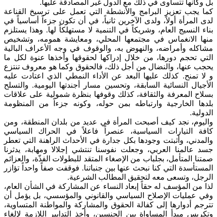
بل وكأنها تتساوى في ذلك مع الدول غير المصادقة عليها.
كما يجب تعزيز البرامج والأنشطة التي تعمل على ترسيخ القناعة
لدى المرأة أولاً، ولدى الآخرين ثانياً، في أن تكون جزءاً أساسياً في
بناء النسيج العام، وشريكاً في التنمية لا مستهلكاً لها. وهذا يستلزم
منها الانغماس في مجتمعها المحلي، ومعايشة همومه، وتشخيص
مشاكله وأمراضه، والنهوض به، والوقوف في وجه الأعراف البالية
التي تحجم دورها، من خلال إدراكها لحقوقها وأخذها عنوة لكل ما
يحجب عنها، والنضال من أجل ذلك، فالحقوق وكما هو معروف تنتزع
و لا تمنح. كذلك عليها البعد عن الأداء النمطي الذي اعتادت عليه
الأجيال النسائية السابقة، وتحسين مسار أجندتها اليومية. والتسلح
بسلاح المعرفة والثقافة، كذلك وقوفها بنظرة شمولية على علاقات
بلدها الخارجية وارتباطه بمن حوله، وكونه جزءاً من المنظومة
الدولية.
واليوم، نجد كيف أصبحت المرأة في عديد من بلدان المنطقة، ومن
كافة التيارات السياسية، عنصراً فاعلاً في الحراك السياسي
والمدني، وأثبتت وجودها بكل جدارة في الأحداث الراهنة التي تعطر
جسد عالمنا العربي، وجعلت نفوسنا تنتشي إجلالا ومهابة، يدثرنا
صمتنا المتأمل، بجلباب من الإصغاء المتقد للبطولات الفذّة، والعزائم
المستأسدة التي كنا نبحث عنها بين جنباتنا. فوقفت صفاً واحداً تؤازر
الرجل، وتسعى معه لتحقيق المطالب الشرعية.
لذا من المؤسف له حقاً إبعاد النساء عن المشاركة في الشأن العام،
وفي عمليات الإصلاح السياسي والقانوني والمؤسسي، بل يؤمل أن
تترجم أدوارها إلى كفالة الحقوق والمشاركة والمواطنة المتساوية،
وتكريس مبدأ المساواة بين الجنسين، وأخذ التدابير اللازمة لإلغاء